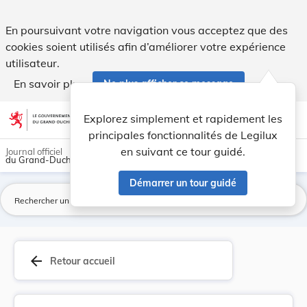
Règlement grand-ducal du 8 juin 1979 modifiant ... - Legilux
En poursuivant votre navigation vous acceptez que des
cookies soient utilisés afin d’améliorer votre expérience
utilisateur.
En savoir plus
Ne plus afficher ce message
Aller au contenu
help
light_mode
dark_mode
account_circle
Explorez simplement et rapidement les
Aide
principales fonctionnalités de Legilux
en suivant ce tour guidé.
Journal officiel
du Grand-Duché de Luxembourg
Démarrer un tour guidé
La
arrow_back
Retour accueil