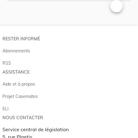
Changer la t
RESTER INFORMÉ
Abonnements
RSS
ASSISTANCE
Aide et à propos
Projet Casemates
ELI
NOUS CONTACTER
Service central de législation
5, rue Plaetis