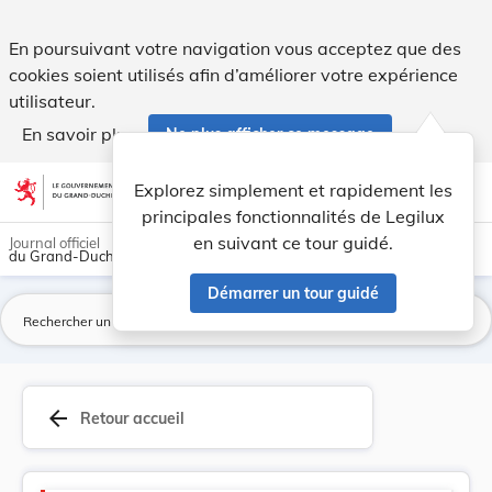
Version consolidée applicable au 24/10/1995 : R... - Legilux
En poursuivant votre navigation vous acceptez que des
cookies soient utilisés afin d’améliorer votre expérience
utilisateur.
En savoir plus
Ne plus afficher ce message
Aller au contenu
help
light_mode
dark_mode
account_circle
Explorez simplement et rapidement les
Aide
principales fonctionnalités de Legilux
en suivant ce tour guidé.
Journal officiel
du Grand-Duché de Luxembourg
Démarrer un tour guidé
La
arrow_back
Retour accueil