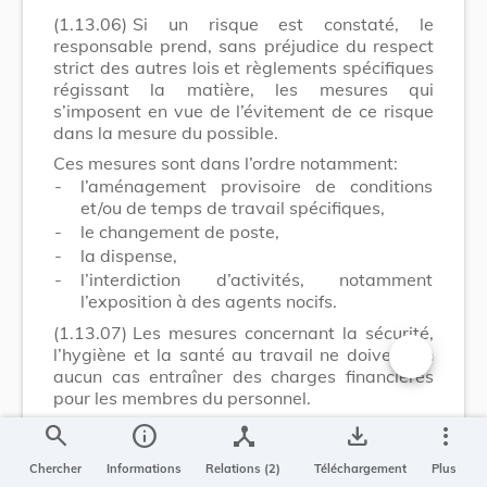
(1.13.06)
Si un risque est constaté, le
responsable prend, sans préjudice du respect
strict des autres lois et règlements spécifiques
régissant la matière, les mesures qui
s’imposent en vue de l’évitement de ce risque
dans la mesure du possible.
Ces mesures sont dans l’ordre notamment:
-
l’aménagement provisoire de conditions
et/ou de temps de travail spécifiques,
-
le changement de poste,
-
la dispense,
-
l’interdiction d’activités, notamment
l’exposition à des agents nocifs.
(1.13.07)
Les mesures concernant la sécurité,
l’hygiène et la santé au travail ne doivent en
aucun cas entraîner des charges financières
Changer la t
pour les membres du personnel.
search
info
device_hub
save_alt
more_vert
Art. 1.14. -
Chercher
Informations
Relations (2)
Téléchargement
Plus
Service local de sécurité, Délégué à la sécurité