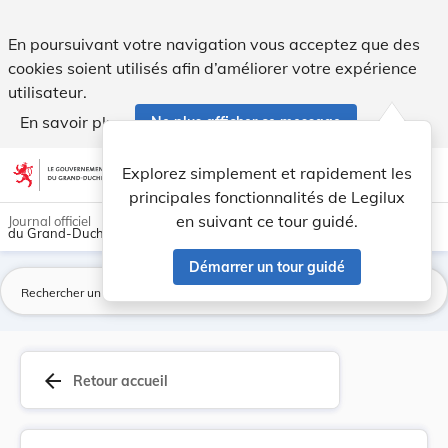
Règlement grand-ducal du 3 mars 1980 déterminan... - Legi
En poursuivant votre navigation vous acceptez que des
cookies soient utilisés afin d’améliorer votre expérience
utilisateur.
En savoir plus
Ne plus afficher ce message
Aller au contenu
help
light_mode
dark_mode
account_circle
Explorez simplement et rapidement les
Aide
principales fonctionnalités de Legilux
en suivant ce tour guidé.
Journal officiel
du Grand-Duché de Luxembourg
Démarrer un tour guidé
La
arrow_back
Retour accueil