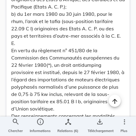
Pacifique (Etats A. C. P.);
b) du 1er mars 1980 au 30 juin 1980, pour le
rhum, l’arak et le tafia (sous-position tarifaire
22.09 C I) originaires des Etats A. C. P. ou des
pays et territoires d’outre-mer associés à la C. E.
E.
En vertu du règlement n° 451/80 de la
Commission des Communautés européennes du
22 février 1980(*), un droit antidumping
provisoire est institué, depuis le 27 février 1980, à
l’égard des importations de moteurs électriques
polyphasés normalisés d’une puissance de plus
de 0,75 à 75 kw inclus, relevant de la sous-
position tarifaire ex 85.01 B I b, originaires
d’Union soviétique.
Des renseignements concernant les modalités
search
info
device_hub
save_alt
more_vert
d’application de ce droit antidumping peuvent
être obtenus dans tous les bureaux des douanes
Chercher
Informations
Relations (6)
Téléchargement
Plus