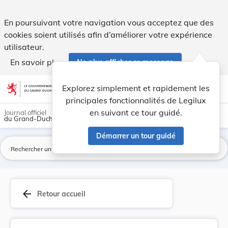
Règlement grand-ducal du 12 mai 1980 soumettant... - Legi
En poursuivant votre navigation vous acceptez que des
cookies soient utilisés afin d’améliorer votre expérience
utilisateur.
En savoir plus
Ne plus afficher ce message
Aller au contenu
help
light_mode
dark_mode
account_circle
Explorez simplement et rapidement les
Aide
principales fonctionnalités de Legilux
en suivant ce tour guidé.
Journal officiel
du Grand-Duché de Luxembourg
Démarrer un tour guidé
La
arrow_back
Retour accueil