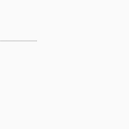
.................................