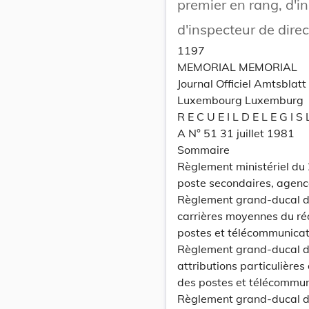
premier en rang, d'i
d'inspecteur de direc
1197
MEMORIAL MEMORIAL
Journal Officiel Amtsbla
Luxembourg Luxemburg
R E C U E I L D E L E G I S 
A N° 51 31 juillet 1981
Sommaire
Règlement ministériel du 
poste secondaires, agence
Règlement grand-ducal du
carrières moyennes du réd
postes et télécommunica
Règlement grand-ducal du
attributions particulière
des postes et télécommu
Règlement grand-ducal du