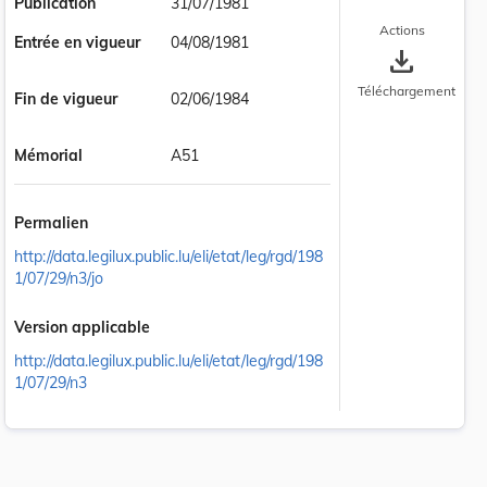
Publication
31/07/1981
Actions
Entrée en vigueur
04/08/1981
save_alt
Téléchargement
Fin de vigueur
02/06/1984
Mémorial
A51
Permalien
http://data.legilux.public.lu/eli/etat/leg/rgd/198
1/07/29/n3/jo
Version applicable
http://data.legilux.public.lu/eli/etat/leg/rgd/198
1/07/29/n3