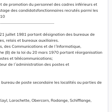
t de promotion du personnel des cadres inférieurs et
stage des candidatsfonctionnaires recrutés parmi les
210
......................................................
21 juillet 1981 portant désignation des bureaux de
, relais et bureaux auxiliaires.
s, des Communications et de l´Informatique,
phe (8) de la loi du 20 mars 1970 portant réorganisation
ostes et télécommunications;
teur de l´administration des postes et
n bureau de poste secondaire les localités ou parties de
Kayl, Larochette, Obercorn, Rodange, Schifflange,