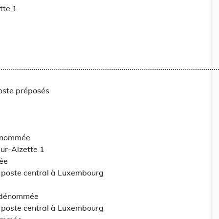
tte 1
...............................................................................................................
oste préposés
dénommée
ur-Alzette 1
ée
poste central à Luxembourg
 dénommée
poste central à Luxembourg