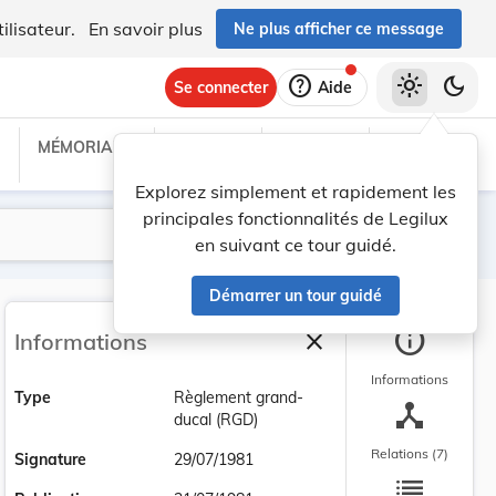
ilisateur.
En savoir plus
Ne plus afficher ce message
help
light_mode
dark_mode
Se connecter
Aide
MÉMORIAL C
TRAITÉS
PROJETS
TEXTES UE
Explorez simplement et rapidement les
principales fonctionnalités de Legilux
Lancer la recherche
Filtres
en suivant ce tour guidé.
Démarrer un tour guidé
info
close
Informations
Fermer la barre latéra
Informations
Type
Règlement grand-
device_hub
ducal (RGD)
Relations (7)
Signature
29/07/1981
list