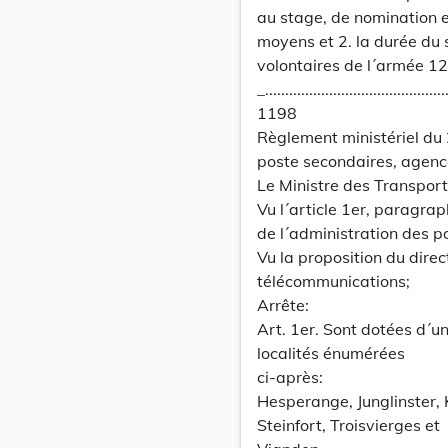
au stage, de nomination e
moyens et 2. la durée du 
volontaires de l´armée 1
_..............................................
1198
Règlement ministériel du 
poste secondaires, agences
Le Ministre des Transport
Vu l´article 1er, paragra
de l´administration des p
Vu la proposition du direc
télécommunications;
Arrête:
Art. 1er. Sont dotées d´u
localités énumérées
ci-après:
Hesperange, Junglinster, 
Steinfort, Troisvierges et