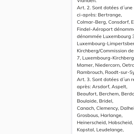
Vianden.
Art. 2. Sont dotées d´une
ci-après: Bertrange,
Colmar-Berg, Consdorf, 
Findel-Aéroport dénomm
dénommée Luxembourg 3
Luxembourg-Limpertsbe
Kirchberg/Commission 
7, Luxembourg-Kirchber
Mamer, Niedercorn, Oetr
Rambrouch, Roodt-sur-Syr
Art. 3. Sont dotées d´un r
après: Arsdorf, Aspelt,
Beaufort, Berchem, Berdor
Boulaide, Bridel,
Canach, Clemency, Dalhei
Grosbous, Harlange,
Heinerscheid, Hobscheid, 
Kopstal, Leudelange,