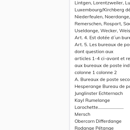
Lintgen, Lorentzweiler,
Luxembourg/Kirchberg d
Niederfeulen, Noerdange, 
Remerschen, Rosport, Saeu
Useldange, Wecker, Wei
Art. 4. Est dotée d´un bure
Art. 5. Les bureaux de po
dont question aux
articles 1-4 ci-avant et r
aux bureaux de poste indi
colonne 1 colonne 2
A. Bureaux de poste sec
Hesperange Bureau de po
Junglinster Echternach
Kayl Rumelange
Larochette......................
Mersch
Obercorn Differdange
Rodange Pétange