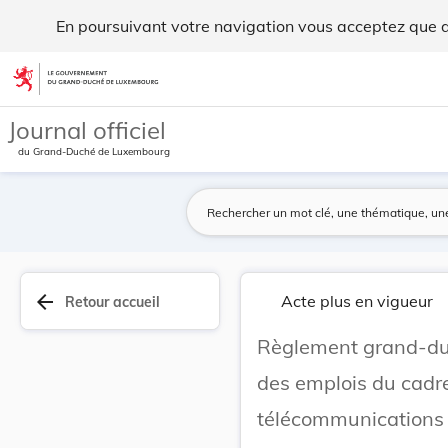
Règlement grand-ducal du 29 juillet 1981 portan... - Legilux
En poursuivant votre navigation vous acceptez que des
Aller au contenu
Journal officiel
du Grand-Duché de Luxembourg
arrow_back
Acte plus en vigueur
Retour accueil
Règlement grand-duc
des emplois du cadre
télécommunications p