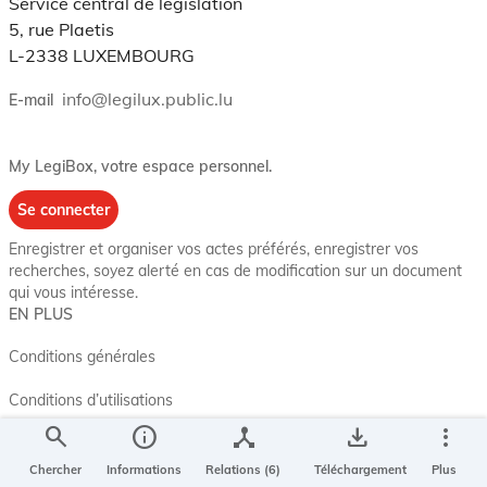
Service central de législation
5, rue Plaetis
L-2338 LUXEMBOURG
info@legilux.public.lu
E-mail
My LegiBox
, votre espace personnel.
Se connecter
Enregistrer et organiser vos actes préférés, enregistrer vos
recherches, soyez alerté en cas de modification sur un document
qui vous intéresse.
EN PLUS
Conditions générales
Conditions d’utilisations
search
info
device_hub
save_alt
more_vert
Accessibilité
Chercher
Informations
Relations (6)
Téléchargement
Plus