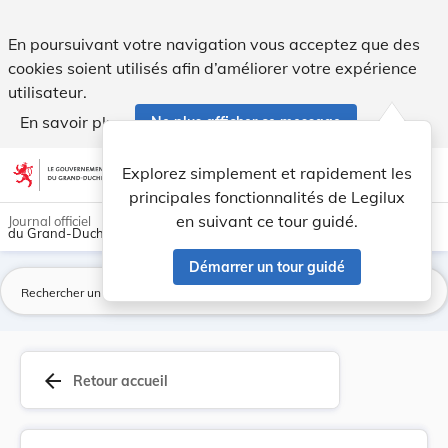
Règlement grand-ducal du 25 novembre 1981 modif... - Leg
En poursuivant votre navigation vous acceptez que des
cookies soient utilisés afin d’améliorer votre expérience
utilisateur.
En savoir plus
Ne plus afficher ce message
Aller au contenu
help
light_mode
dark_mode
account_circle
Explorez simplement et rapidement les
Aide
principales fonctionnalités de Legilux
en suivant ce tour guidé.
Journal officiel
du Grand-Duché de Luxembourg
Démarrer un tour guidé
La
arrow_back
Retour accueil