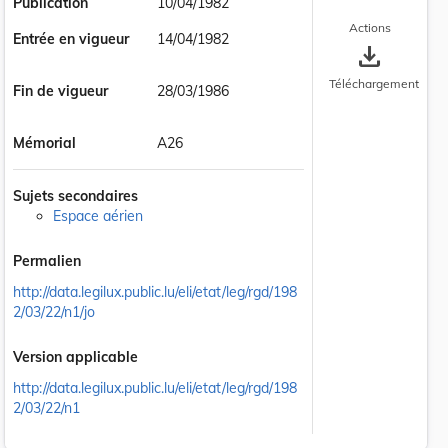
Publication
10/04/1982
Actions
Entrée en vigueur
14/04/1982
save_alt
Téléchargement
Fin de vigueur
28/03/1986
Mémorial
A26
Sujets secondaires
Espace aérien
Permalien
http://data.legilux.public.lu/eli/etat/leg/rgd/198
2/03/22/n1/jo
Version applicable
http://data.legilux.public.lu/eli/etat/leg/rgd/198
2/03/22/n1