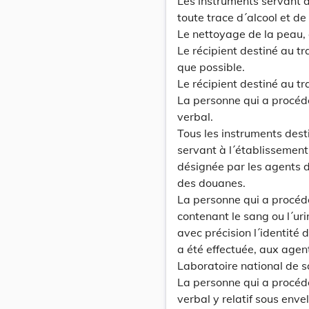
Les instruments servant à
toute trace d´alcool et de
Le nettoyage de la peau, e
Le récipient destiné au t
que possible.
Le récipient destiné au tr
La personne qui a procédé
verbal.
Tous les instruments dest
servant à l´établissement
désignée par les agents d
des douanes.
La personne qui a procédé
contenant le sang ou l´ur
avec précision l´identité 
a été effectuée, aux agent
Laboratoire national de s
La personne qui a procédé
verbal y relatif sous env