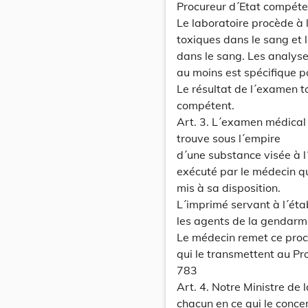
Procureur d´Etat compéte
Le laboratoire procède à 
toxiques dans le sang et 
dans le sang. Les analyse
au moins est spécifique p
Le résultat de l´examen t
compétent.
Art. 3. L´examen médical
trouve sous l´empire
d´une substance visée à l
exécuté par le médecin qu
mis à sa disposition.
L´imprimé servant à l´ét
les agents de la gendarme
Le médecin remet ce proc
qui le transmettent au Pr
783
Art. 4. Notre Ministre de 
chacun en ce qui le conce