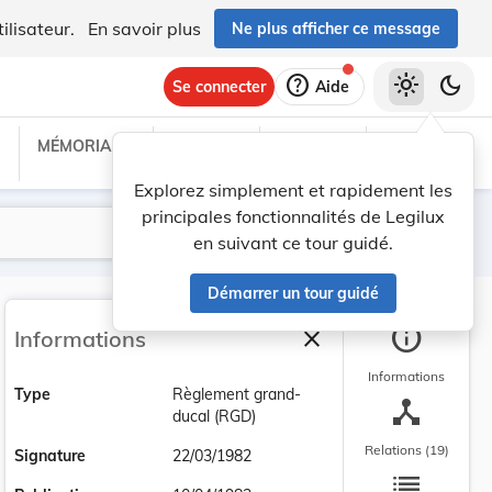
ilisateur.
En savoir plus
Ne plus afficher ce message
help
light_mode
dark_mode
Se connecter
Aide
MÉMORIAL C
TRAITÉS
PROJETS
TEXTES UE
Explorez simplement et rapidement les
principales fonctionnalités de Legilux
Lancer la recherche
Filtres
en suivant ce tour guidé.
Démarrer un tour guidé
info
close
Informations
Fermer la barre latéra
Informations
Type
Règlement grand-
device_hub
ducal (RGD)
Relations (19)
Signature
22/03/1982
list