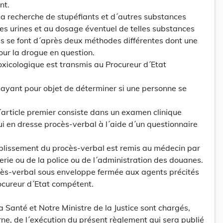
nt.
la recherche de stupéfiants et d´autres substances
les urines et au dosage éventuel de telles substances
s se font d´après deux méthodes différentes dont une
our la drogue en question.
oxicologique est transmis au Procureur d´Etat
 ayant pour objet de déterminer si une personne se
´article premier consiste dans un examen clinique
i en dresse procès-verbal à l´aide d´un questionnaire
ablissement du procès-verbal est remis au médecin par
rie ou de la police ou de l´administration des douanes.
ès-verbal sous enveloppe fermée aux agents précités
ocureur d´Etat compétent.
la Santé et Notre Ministre de la Justice sont chargés,
rne, de l´exécution du présent règlement qui sera publié