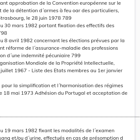
ant approbation de la Convention européenne sur le
et de la détention d´armes à feu oar des particuliers,
Strasbourg, le 28 juin 1978 789
 30 mars 1982 portant fixation des effectifs des
798
 8 avril 1982 concernant les élections prévues par la
ant réforme de l´assurance-maladie des professions
ion d´une indemnité pécuniaire 799
ganisation Mondiale de la Propriété Intellectuelle,
 juillet 1967 - Liste des Etats membres au 1er janvier
 pour la simplification et l´harmonisation des régimes
 le 18 mai 1973 Adhésion du Portugal et acceptation de
..............................................................................................................
 19 mars 1982 fixant les modalités de l´examen
 sang et/ou d´urine, effectués en cas de présomption d