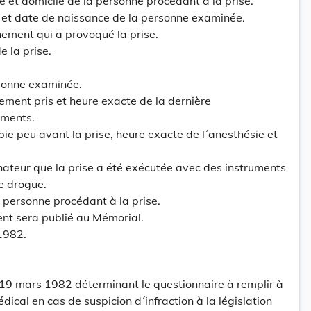
é et domicile de la personne procédant à la prise.
 et date de naissance de la personne examinée.
nement qui a provoqué la prise.
e la prise.
rsonne examinée.
ment pris et heure exacte de la dernière
ments.
bie peu avant la prise, heure exacte de l´anesthésie et
nateur que la prise a été exécutée avec des instruments
e drogue.
a personne procédant à la prise.
ent sera publié au Mémorial.
1982.
 19 mars 1982 déterminant le questionnaire à remplir à
ical en cas de suspicion d´infraction à la législation