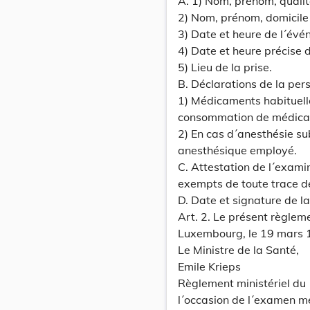
A. 1) Nom, prénom, qualit
2) Nom, prénom, domicile
3) Date et heure de l´évé
4) Date et heure précise d
5) Lieu de la prise.
B. Déclarations de la pe
1) Médicaments habituelle
consommation de médica
2) En cas d´anesthésie su
anesthésique employé.
C. Attestation de l´exami
exempts de toute trace d
D. Date et signature de l
Art. 2. Le présent règlem
Luxembourg, le 19 mars 
Le Ministre de la Santé,
Emile Krieps
Règlement ministériel du
l´occasion de l´examen méd