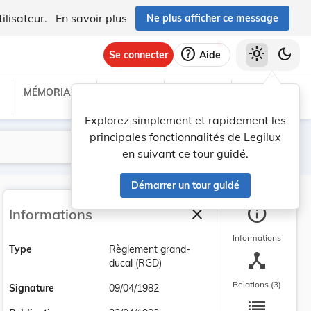
ilisateur.
En savoir plus
Ne plus afficher ce message
help
light_mode
dark_mode
Se connecter
Aide
MÉMORIAL C
TRAITÉS
PROJETS
TEXTES UE
Explorez simplement et rapidement les
principales fonctionnalités de Legilux
Lancer la recherche
Filtres
en suivant ce tour guidé.
Démarrer un tour guidé
info
close
Informations
Fermer la barre latéra
Informations
Type
Règlement grand-
device_hub
ducal (RGD)
Relations (3)
Signature
09/04/1982
list