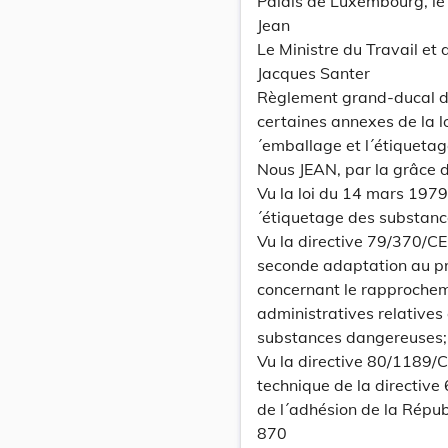
Palais de Luxembourg, le 
Jean
Le Ministre du Travail et 
Jacques Santer
Règlement grand-ducal du
certaines annexes de la lo
´emballage et l´étiqueta
Nous JEAN, par la grâce
Vu la loi du 14 mars 1979 
´étiquetage des substance
Vu la directive 79/370/C
seconde adaptation au pr
concernant le rapprocheme
administratives relatives 
substances dangereuses;
Vu la directive 80/1189/
technique de la directive
de l´adhésion de la Rép
870