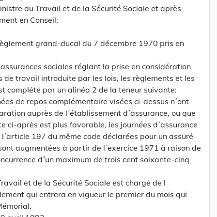
nistre du Travail et de la Sécurité Sociale et après
ment en Conseil;
u règlement grand-ducal du 7 décembre 1970 pris en
assurances sociales réglant la prise en considération
de travail introduite par les lois, les règlements et les
st complété par un alinéa 2 de la teneur suivante:
rnées de repos complémentaire visées ci-dessus n´ont
claration auprès de l´établissement d´assurance, ou que
 ci-après est plus favorable, les journées d´assurance
e l´article 197 du même code déclarées pour un assuré
sont augmentées à partir de l´exercice 1971 à raison de
concurrence d´un maximum de trois cent soixante-cinq
Travail et de la Sécurité Sociale est chargé de l
lement qui entrera en vigueur le premier du mois qui
Mémorial.