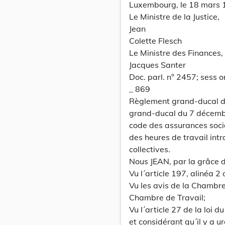
Luxembourg, le 18 mars 
Le Ministre de la Justice,
Jean
Colette Flesch
Le Ministre des Finances,
Jacques Santer
Doc. parl. n° 2457; sess
_ 869
Règlement grand-ducal du
grand-ducal du 7 décembre
code des assurances socia
des heures de travail intr
collectives.
Nous JEAN, par la grâce
Vu l´article 197, alinéa 
Vu les avis de la Chambr
Chambre de Travail;
Vu l´article 27 de la loi 
et considérant qu´il y a u