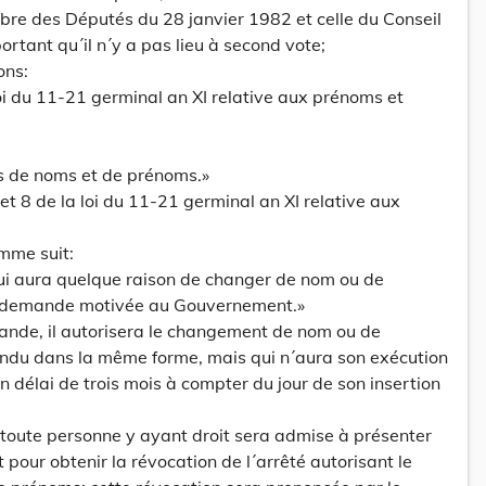
bre des Députés du 28 janvier 1982 et celle du Conseil
ortant qu´il n´y a pas lieu à second vote;
ons:
a loi du 11-21 germinal an XI relative aux prénoms et
ts de noms et de prénoms.»
7 et 8 de la loi du 11-21 germinal an XI relative aux
mme suit:
qui aura quelque raison de changer de nom ou de
 demande motivée au Gouvernement.»
mande, il autorisera le changement de nom ou de
endu dans la même forme, mais qui n´aura son exécution
n délai de trois mois à compter du jour de son insertion
, toute personne y ayant droit sera admise à présenter
our obtenir la révocation de l´arrêté autorisant le