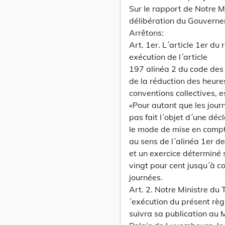
Sur le rapport de Notre Mi
délibération du Gouverne
Arrêtons:
Art. 1er. L´article 1er d
exécution de l´article
197 alinéa 2 du code des 
de la réduction des heures 
conventions collectives, e
«Pour autant que les jou
pas fait l´objet d´une dé
le mode de mise en compte
au sens de l´alinéa 1er d
et un exercice déterminé 
vingt pour cent jusqu´à 
journées.
Art. 2. Notre Ministre du 
´exécution du présent règ
suivra sa publication au 