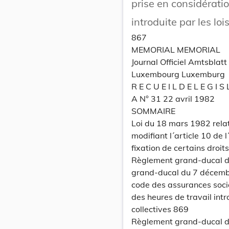
prise en considératio
introduite par les lo
867
collectives.
MEMORIAL MEMORIAL
Journal Officiel Amtsbla
Luxembourg Luxemburg
R E C U E I L D E L E G I S 
A N° 31 22 avril 1982
SOMMAIRE
Loi du 18 mars 1982 rel
modifiant l´article 10 de
fixation de certains droit
Règlement grand-ducal du
grand-ducal du 7 décembre
code des assurances socia
des heures de travail intr
collectives 869
Règlement grand-ducal du