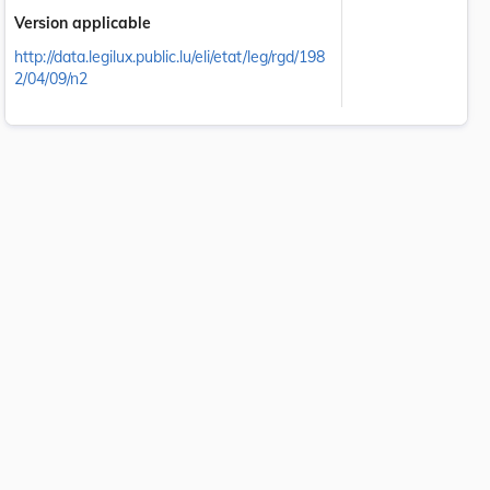
Version applicable
http://data.legilux.public.lu/eli/etat/leg/rgd/198
2/04/09/n2
.