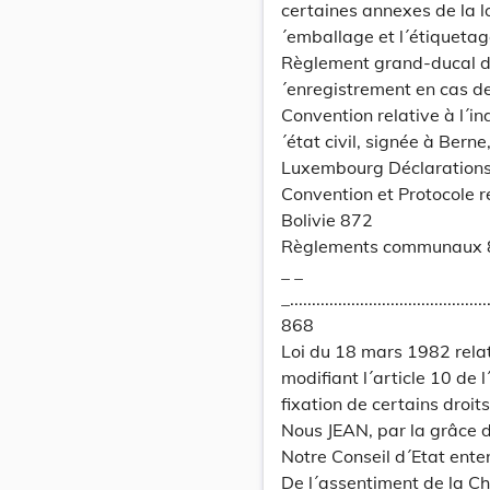
certaines annexes de la lo
´emballage et l´étiquet
Règlement grand-ducal du 
´enregistrement en cas 
Convention relative à l´i
´état civil, signée à Ber
Luxembourg Déclarations
Convention et Protocole r
Bolivie 872
Règlements communaux 
_ _
_..............................................
868
Loi du 18 mars 1982 rel
modifiant l´article 10 de
fixation de certains droit
Nous JEAN, par la grâce
Notre Conseil d´Etat ente
De l´assentiment de la C