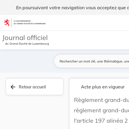
Règlement grand-ducal du 9 avril 1982 portant m... - Legilu
En poursuivant votre navigation vous acceptez que des
Aller au contenu
Journal officiel
du Grand-Duché de Luxembourg
arrow_back
Acte plus en vigueur
Retour accueil
Règlement grand-duc
règlement grand-duc
l'article 197 alinéa 