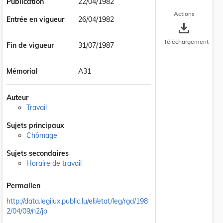
Publication
22/04/1982
Actions
Entrée en vigueur
26/04/1982
save_alt
Téléchargement
Fin de vigueur
31/07/1987
Mémorial
A31
Auteur
Travail
Sujets principaux
Chômage
Sujets secondaires
Horaire de travail
Permalien
http://data.legilux.public.lu/eli/etat/leg/rgd/198
2/04/09/n2/jo