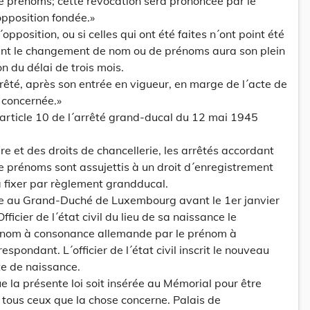
prénoms; cette révocation sera prononcée par le
opposition fondée.»
d´opposition, ou si celles qui ont été faites n´ont point été
sant le changement de nom ou de prénoms aura son plein
ion du délai de trois mois.
arrêté, après son entrée en vigueur, en marge de l´acte de
 concernée.»
l´article 10 de l´arrêté grand-ducal du 12 mai 1945
re et des droits de chancellerie, les arrêtés accordant
prénoms sont assujettis à un droit d´enregistrement
 fixer par règlement grandducal.
ée au Grand-Duché de Luxembourg avant le 1er janvier
icier de l´état civil du lieu de sa naissance le
nom à consonance allemande par le prénom à
spondant. L´officier de l´état civil inscrit le nouveau
e de naissance.
la présente loi soit insérée au Mémorial pour être
tous ceux que la chose concerne. Palais de