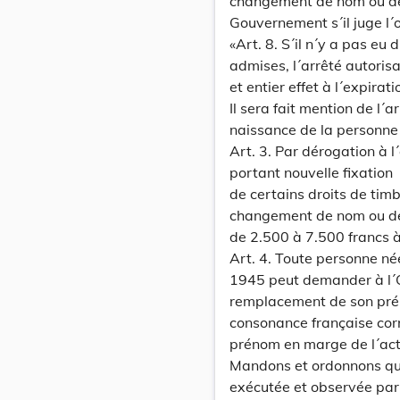
changement de nom ou de 
Gouvernement s´il juge l´
«Art. 8. S´il n´y a pas eu 
admises, l´arrêté autori
et entier effet à l´expirat
Il sera fait mention de l´
naissance de la personne
Art. 3. Par dérogation à 
portant nouvelle fixation
de certains droits de timb
changement de nom ou de 
de 2.500 à 7.500 francs à
Art. 4. Toute personne n
1945 peut demander à l´Off
remplacement de son pré
consonance française corre
prénom en marge de l´act
Mandons et ordonnons que 
exécutée et observée par 