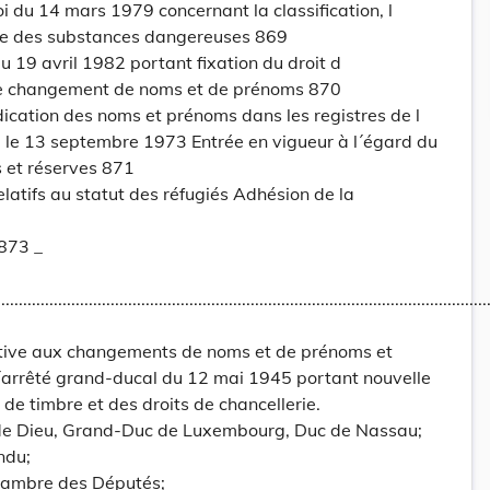
i du 14 mars 1979 concernant la classification, l
age des substances dangereuses 869
19 avril 1982 portant fixation du droit d
de changement de noms et de prénoms 870
ndication des noms et prénoms dans les registres de l
ne, le 13 septembre 1973 Entrée en vigueur à l´égard du
 et réserves 871
elatifs au statut des réfugiés Adhésion de la
873 _
...............................................................................................................
ative aux changements de noms et de prénoms et
 l´arrêté grand-ducal du 12 mai 1945 portant nouvelle
s de timbre et des droits de chancellerie.
 de Dieu, Grand-Duc de Luxembourg, Duc de Nassau;
ndu;
hambre des Députés;