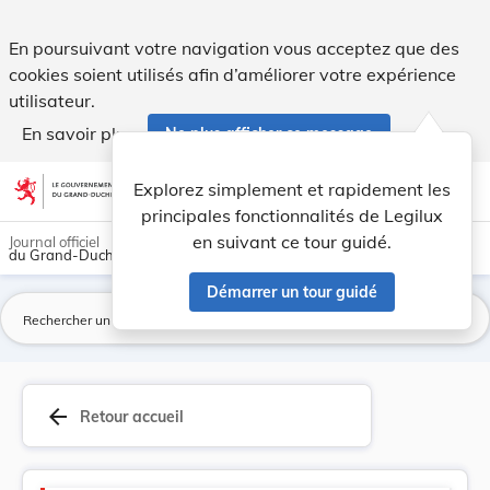
Version rectifiée applicable au 31/10/1982 : Rè... - Legilux
En poursuivant votre navigation vous acceptez que des
cookies soient utilisés afin d’améliorer votre expérience
utilisateur.
En savoir plus
Ne plus afficher ce message
Aller au contenu
help
light_mode
dark_mode
account_circle
Explorez simplement et rapidement les
Aide
principales fonctionnalités de Legilux
en suivant ce tour guidé.
Journal officiel
du Grand-Duché de Luxembourg
Démarrer un tour guidé
La
arrow_back
Retour accueil