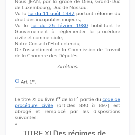
Nous JEAN, par la grâce de Dieu, Grand-Duc
de Luxembourg, Duc de Nassau;
Vu la
loi du 11 août 1982
portant réforme du
droit des incapables majeurs;
Vu la
loi du 25 février 1980
habilitant le
Gouvernement à réglementer la procédure
civile et commerciale;
Notre Conseil d’Etat entendu;
De l’assentiment de la Commission de Travail
de la Chambre des Députés;
Arrêtons:
er
Art. 1
.
er
e
Le titre XI du livre I
de la II
partie du
code de
procédure civile
(articles 890 à 897) est
abrogé et remplacé par les dispositions
suivantes:
​ «
TITRE XI
Des régimes de