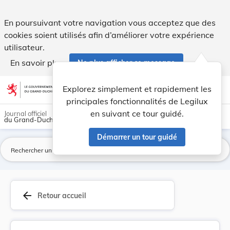
Règlement grand-ducal du 28 février 1983 portan... - Legil
En poursuivant votre navigation vous acceptez que des
cookies soient utilisés afin d’améliorer votre expérience
utilisateur.
En savoir plus
Ne plus afficher ce message
Aller au contenu
help
light_mode
dark_mode
account_circle
Explorez simplement et rapidement les
Aide
principales fonctionnalités de Legilux
en suivant ce tour guidé.
Journal officiel
du Grand-Duché de Luxembourg
Démarrer un tour guidé
La
arrow_back
Retour accueil