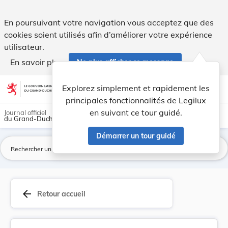
Règlement grand-ducal du 11 mars 1983 définissa... - Legil
En poursuivant votre navigation vous acceptez que des
cookies soient utilisés afin d’améliorer votre expérience
utilisateur.
En savoir plus
Ne plus afficher ce message
Aller au contenu
help
light_mode
dark_mode
account_circle
Explorez simplement et rapidement les
Aide
principales fonctionnalités de Legilux
en suivant ce tour guidé.
Journal officiel
du Grand-Duché de Luxembourg
Démarrer un tour guidé
La
arrow_back
Retour accueil