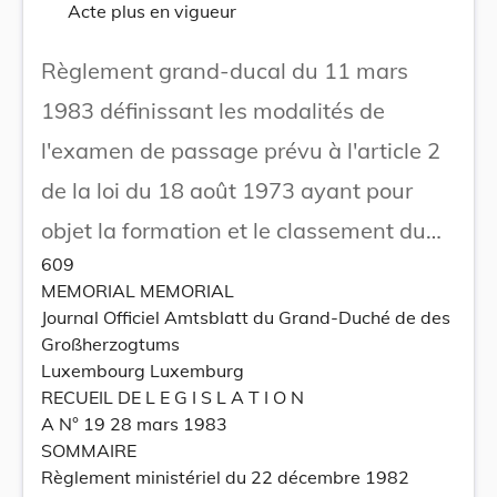
Acte plus en vigueur
Règlement grand-ducal du 11 mars
1983 définissant les modalités de
l'examen de passage prévu à l'article 2
de la loi du 18 août 1973 ayant pour
objet la formation et le classement du
609
personnel de l'éducation préscolaire.
MEMORIAL MEMORIAL
Journal Officiel Amtsblatt du Grand-Duché de des
Großherzogtums
Luxembourg Luxemburg
RECUEIL DE L E G I S L A T I O N
A N° 19 28 mars 1983
SOMMAIRE
Règlement ministériel du 22 décembre 1982