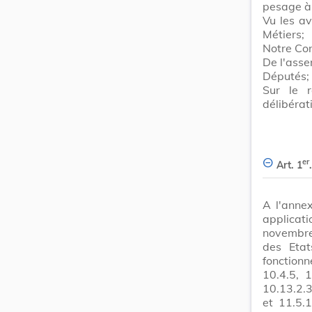
pesage à
Vu les a
Métiers;
Notre Con
De l'asse
Députés;
Sur le 
délibérat
er
Art. 1
.
A l'anne
applicat
novembre
des Etat
fonction
10.4.5, 1
10.13.2.3
et 11.5.