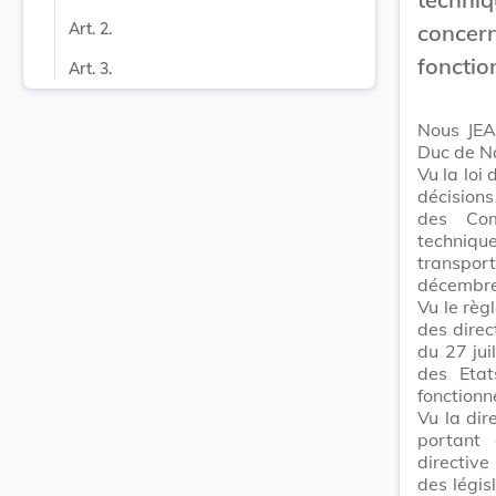
conce
Art. 2.
foncti
Art. 3.
Nous JEA
Duc de N
Vu la loi
décisions
des Com
techniqu
transpor
décembre
Vu le règ
des dire
du 27 jui
des Etat
fonction
Vu la di
portant
directiv
des légis