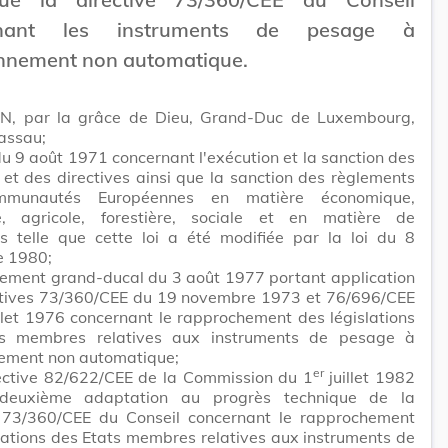
rnant les instruments de pesage à
onnement non automatique.
N, par la grâce de Dieu, Grand-Duc de Luxembourg,
assau;
 du 9 août 1971 concernant l'exécution et la sanction des
 et des directives ainsi que la sanction des règlements
munautés Européennes en matière économique,
e, agricole, forestière, sociale et en matière de
ts telle que cette loi a été modifiée par la loi du 8
 1980;
lement grand-ducal du 3 août 1977 portant application
ctives 73/360/CEE du 19 novembre 1973 et 76/696/CEE
llet 1976 concernant le rapprochement des législations
s membres relatives aux instruments de pesage à
nement non automatique;
er
rective 82/622/CEE de la Commission du 1
juillet 1982
 deuxième adaptation au progrès technique de la
e 73/360/CEE du Conseil concernant le rapprochement
lations des Etats membres relatives aux instruments de