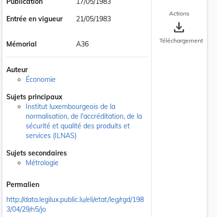
Publication
17/05/1983
Actions
Entrée en vigueur
21/05/1983
save_alt
Téléchargement
Mémorial
A36
Auteur
Économie
Sujets principaux
Institut luxembourgeois de la
normalisation, de l'accréditation, de la
sécurité et qualité des produits et
services (ILNAS)
Sujets secondaires
Métrologie
Permalien
http://data.legilux.public.lu/eli/etat/leg/rgd/198
3/04/29/n5/jo