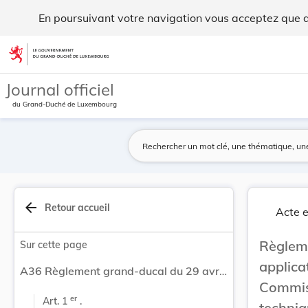
Règlement grand-ducal du 29 avril 1983 portant ... - Legilu
En poursuivant votre navigation vous acceptez que des
Aller au contenu
Journal officiel
du Grand-Duché de Luxembourg
arrow_back
Retour accueil
Acte e
Règlem
Sur cette page
applic
A36 Règlement grand-ducal du 29 avril 1983 portant application de la directive 82/622/CEE de la Commisssion du 1er juillet 1982 adaptant au progrès technique la directive 73/360/CEE du Conseil concernant les instruments de pesage à fonctionnement non automatique.
Commis
er
Art. 1 
 .
techni