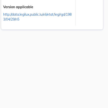
Version applicable
http://data.legilux.public.lu/eli/etat/leg/rgd/198
3/04/29/n5