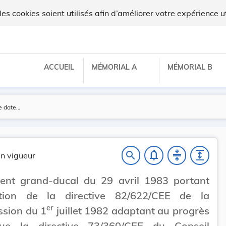
x
 cookies soient utilisés afin d’améliorer votre expérience ut
ACCUEIL
MÉMORIAL A
MÉMORIAL B
notifications_none
compress
expand
search
n vigueur
ent grand-ducal du 29 avril 1983 portant
ation de la directive 82/622/CEE de la
er
sion du 1
juillet 1982 adaptant au progrès
que la directive 73/360/CEE du Conseil