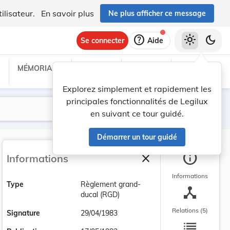
ilisateur.
En savoir plus
Ne plus afficher ce message
help
light_mode
dark_mode
Se connecter
Aide
MÉMORIAL C
TRAITÉS
PROJETS
TEXTES UE
Explorez simplement et rapidement les
principales fonctionnalités de Legilux
Lancer la recherche
Filtres
en suivant ce tour guidé.
Démarrer un tour guidé
info
close
Informations
Fermer la barre latéra
Informations
Type
Règlement grand-
device_hub
ducal (RGD)
Relations (5)
Signature
29/04/1983
list