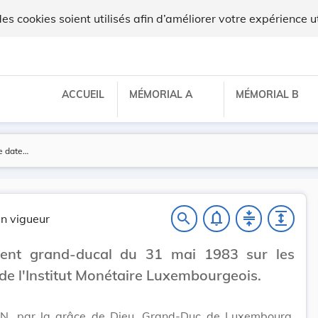
ux
 cookies soient utilisés afin d’améliorer votre expérience ut
ACCUEIL
MÉMORIAL A
MÉMORIAL B
notifications_none
compress
expand
search
n vigueur
ent grand-ducal du 31 mai 1983 sur les
de l'Institut Monétaire Luxembourgeois.
N, par la grâce de Dieu, Grand-Duc de Luxembourg,