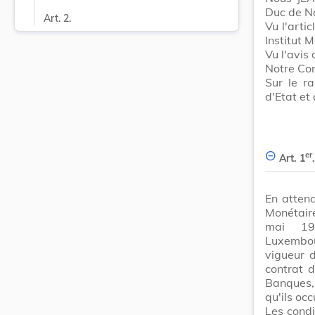
Duc de N
Art. 2.
Vu l'arti
Institut 
Vu l'avis
Notre Con
Sur le r
d'Etat et
er
Art. 1
.
En attend
Monétaire
mai 198
Luxembou
vigueur d
contrat 
Banques, 
qu'ils oc
Les condi