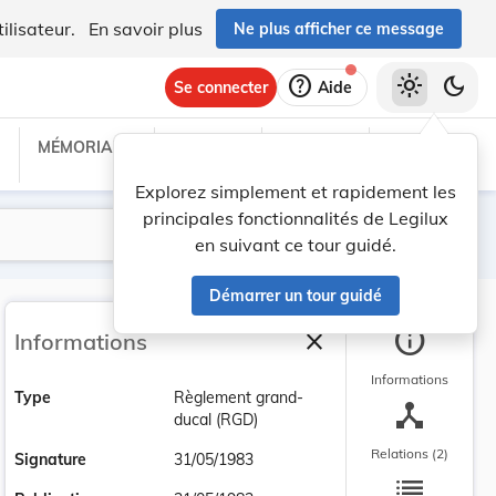
ilisateur.
En savoir plus
Ne plus afficher ce message
help
light_mode
dark_mode
Se connecter
Aide
MÉMORIAL C
TRAITÉS
PROJETS
TEXTES UE
Explorez simplement et rapidement les
principales fonctionnalités de Legilux
Lancer la recherche
Filtres
en suivant ce tour guidé.
Démarrer un tour guidé
info
close
Informations
Fermer la barre latéra
Informations
Type
Règlement grand-
device_hub
ducal (RGD)
Relations (2)
Signature
31/05/1983
list