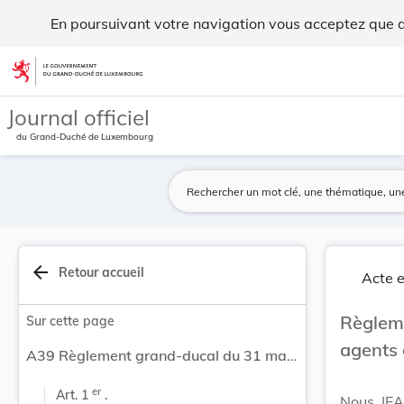
Règlement grand-ducal du 31 mai 1983 sur les ag... - Legil
En poursuivant votre navigation vous acceptez que des
Aller au contenu
Journal officiel
du Grand-Duché de Luxembourg
arrow_back
Retour accueil
Acte e
Règlem
Sur cette page
agents 
A39 Règlement grand-ducal du 31 mai 1983 sur les agents de l'Institut Monétaire Luxembourgeois.
er
Art. 1 
 .
Nous JEA