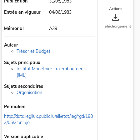
Publication
31/05/1983
Actions
Entrée en vigueur
04/06/1983
save_alt
Téléchargement
Mémorial
A39
Auteur
Trésor et Budget
Sujets principaux
Institut Monétaire Luxembourgeois
(IML)
Sujets secondaires
Organisation
Permalien
http://data.legilux.public.lu/eli/etat/leg/rgd/198
3/05/31/n1/jo
Version applicable