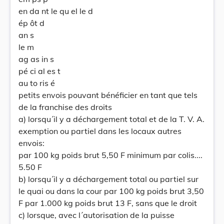
en da nt le qu el le d
ép ôt d
an s
le m
ag as in s
pé ci al es t
au to ris é
petits envois pouvant bénéficier en tant que tels
de la franchise des droits
a) lorsqu´il y a déchargement total et de la T. V. A.
exemption ou partiel dans les locaux autres
envois:
par 100 kg poids brut 5,50 F minimum par colis....
5.50 F
b) lorsqu´il y a déchargement total ou partiel sur
le quai ou dans la cour par 100 kg poids brut 3,50
F par 1.000 kg poids brut 13 F, sans que le droit
c) lorsque, avec l´autorisation de la puisse