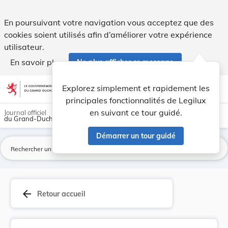
Règlement grand-ducal du 1er décembre 1983 modi... - Leg
En poursuivant votre navigation vous acceptez que des
cookies soient utilisés afin d’améliorer votre expérience
utilisateur.
En savoir plus
Ne plus afficher ce message
Aller au contenu
help
light_mode
dark_mode
account_circle
Explorez simplement et rapidement les
Aide
principales fonctionnalités de Legilux
en suivant ce tour guidé.
Journal officiel
du Grand-Duché de Luxembourg
Démarrer un tour guidé
La
arrow_back
Retour accueil