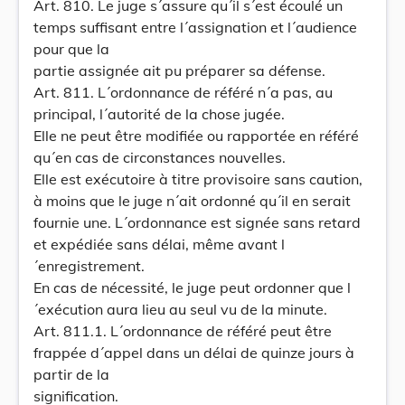
Art. 810. Le juge s´assure qu´il s´est écoulé un
temps suffisant entre l´assignation et l´audience
pour que la
partie assignée ait pu préparer sa défense.
Art. 811. L´ordonnance de référé n´a pas, au
principal, l´autorité de la chose jugée.
Elle ne peut être modifiée ou rapportée en référé
qu´en cas de circonstances nouvelles.
Elle est exécutoire à titre provisoire sans caution,
à moins que le juge n´ait ordonné qu´il en serait
fournie une. L´ordonnance est signée sans retard
et expédiée sans délai, même avant l
´enregistrement.
En cas de nécessité, le juge peut ordonner que l
´exécution aura lieu au seul vu de la minute.
Art. 811.1. L´ordonnance de référé peut être
frappée d´appel dans un délai de quinze jours à
partir de la
signification.