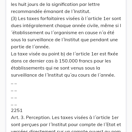
les huit jours de la signification par lettre
recommandée émanant de l´Institut.
(3) Les taxes forfaitaires visées à l´article 1er sont
dues intégralement chaque année civile, même si l
´établissement ou l´organisme en cause n´a été
sous la surveillance de l´Institut que pendant une
partie de l´année.
La taxe visée au point b) de l´article 1er est fixée
dans ce dernier cas à 150.000 francs pour les
établissements qui ne sont venus sous la
surveillance de l´Institut qu´au cours de l´année.
_ _
_ _
_ _
_ _
2251
Art. 3. Perception. Les taxes visées à l´article 1er
sont perçues par l´Institut pour compte de l´Etat et
versées directement sur un compte ouvert au nom