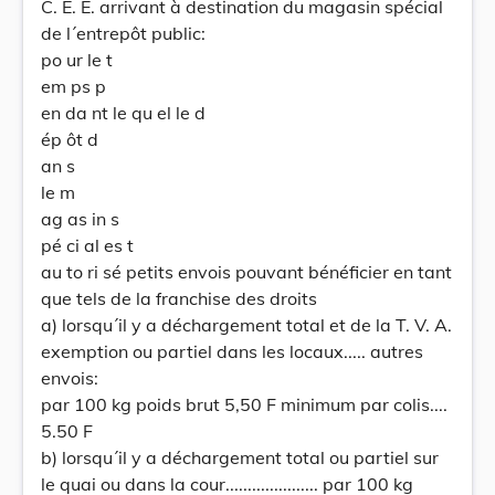
C. E. E. arrivant à destination du magasin spécial
de l´entrepôt public:
po ur le t
em ps p
en da nt le qu el le d
ép ôt d
an s
le m
ag as in s
pé ci al es t
au to ri sé petits envois pouvant bénéficier en tant
que tels de la franchise des droits
a) lorsqu´il y a déchargement total et de la T. V. A.
exemption ou partiel dans les locaux..... autres
envois:
par 100 kg poids brut 5,50 F minimum par colis....
5.50 F
b) lorsqu´il y a déchargement total ou partiel sur
le quai ou dans la cour..................... par 100 kg