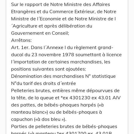
Sur le rapport de Notre Ministre des Affaires
Etrangères et du Commerce Extérieur, de Notre
Ministre de l´Economie et de Notre Ministre de l
´Agriculture et après délibération du
Gouvernement en Conseil;
Arrêtons:
Art. 1er. Dans l´Annexe I du règlement grand-
ducal du 23 novembre 1978 soumettant à licence
l´importation de certaines marchandises, les
positions suivantes sont ajoutées:
Dénomination des marchandises N° statistique
N°du tarif des droits d´entrée
Pelleteries brutes, entières même dépourvues de
la tête, de la queue et *ex 4301230 ex 43.01 AIV
des pattes, de bébés-phoques harpés («à
manteau blanc») ou de bébés-phoques à
capuchon («à dos bleu »).
Parties de pelleteries brutes de bébés-phoques
harpés («à manteau *ex 4301700 ex. 43.01B