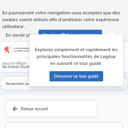
Règlement grand-ducal du 10 juin 1985 concernan... - Legil
En poursuivant votre navigation vous acceptez que des
cookies soient utilisés afin d’améliorer votre expérience
utilisateur.
En savoir plus
Ne plus afficher ce message
Aller au contenu
help
light_mode
dark_mode
account_circle
Explorez simplement et rapidement les
Aide
principales fonctionnalités de Legilux
en suivant ce tour guidé.
Journal officiel
du Grand-Duché de Luxembourg
Démarrer un tour guidé
La
arrow_back
Retour accueil