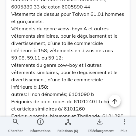
6005880 33 de coton 6005890 44
Vêtements de dessus pour Taiwan 61.01 hommes
et garçonnets:
Vêtements du genre «cow-boy» A et autres
vêtements similaires, pour le déguisement et le
divertissement, d´une taille commerciale
inférieure à 158; vêtements en tissus des nos
59.08, 59.11 ou 59.12:
vêtements du genre cow-boy et I autres
vêtements similaires, pour le déguisement et le
divertissement, d´une taille commerciale
inférieure à 158;
autres: II non dénommés; 6101090 b
Peignoirs de bain, robes de 6101240 III chambre
et articles similaires à/ 6101260
Parkas, anoraks, blousons et Thaïlande, 6101290
search
info
device_hub
save_alt
more_vert
IV similaires Corée du Sud, à/
Taiwan, Hong-Kong, 6101320
Chercher
Informations
Relations (6)
Téléchargement
Plus