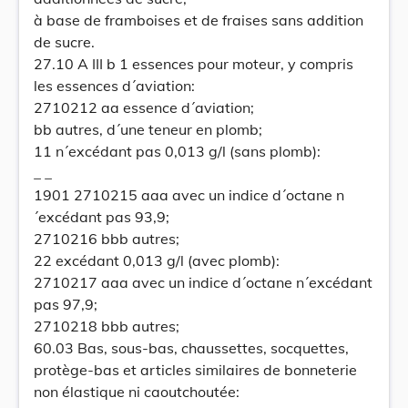
à base de framboises et de fraises sans addition
de sucre.
27.10 A III b 1 essences pour moteur, y compris
les essences d´aviation:
2710212 aa essence d´aviation;
bb autres, d´une teneur en plomb;
11 n´excédant pas 0,013 g/l (sans plomb):
_ _
1901 2710215 aaa avec un indice d´octane n
´excédant pas 93,9;
2710216 bbb autres;
22 excédant 0,013 g/l (avec plomb):
2710217 aaa avec un indice d´octane n´excédant
pas 97,9;
2710218 bbb autres;
60.03 Bas, sous-bas, chaussettes, socquettes,
protège-bas et articles similaires de bonneterie
non élastique ni caoutchoutée: