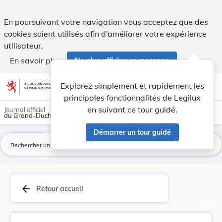
Règlement grand-ducal du 15 septembre 1987 modi... - Leg
En poursuivant votre navigation vous acceptez que des
cookies soient utilisés afin d’améliorer votre expérience
utilisateur.
En savoir plus
Ne plus afficher ce message
Aller au contenu
help
light_mode
dark_mode
account_circle
Explorez simplement et rapidement les
Aide
principales fonctionnalités de Legilux
en suivant ce tour guidé.
Journal officiel
du Grand-Duché de Luxembourg
Démarrer un tour guidé
La
arrow_back
Retour accueil