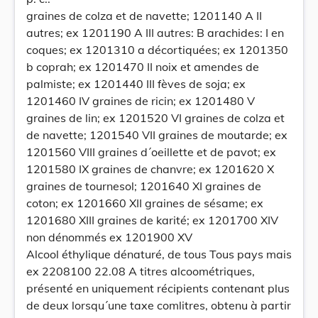
graines de colza et de navette; 1201140 A II
autres; ex 1201190 A III autres: B arachides: I en
coques; ex 1201310 a décortiquées; ex 1201350
b coprah; ex 1201470 II noix et amendes de
palmiste; ex 1201440 III fèves de soja; ex
1201460 IV graines de ricin; ex 1201480 V
graines de lin; ex 1201520 VI graines de colza et
de navette; 1201540 VII graines de moutarde; ex
1201560 VIII graines d´oeillette et de pavot; ex
1201580 IX graines de chanvre; ex 1201620 X
graines de tournesol; 1201640 XI graines de
coton; ex 1201660 XII graines de sésame; ex
1201680 XIII graines de karité; ex 1201700 XIV
non dénommés ex 1201900 XV
Alcool éthylique dénaturé, de tous Tous pays mais
ex 2208100 22.08 A titres alcoométriques,
présenté en uniquement récipients contenant plus
de deux lorsqu´une taxe comlitres, obtenu à partir