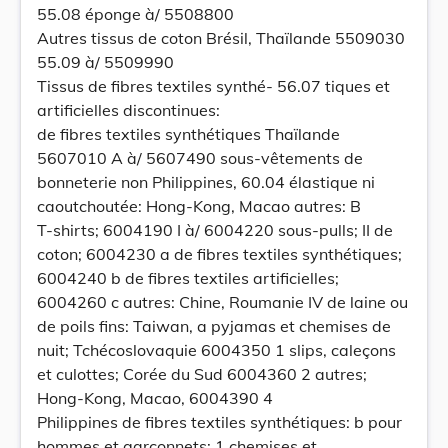
55.08 éponge à/ 5508800
Autres tissus de coton Brésil, Thaïlande 5509030
55.09 à/ 5509990
Tissus de fibres textiles synthé- 56.07 tiques et
artificielles discontinues:
de fibres textiles synthétiques Thaïlande
5607010 A à/ 5607490 sous-vêtements de
bonneterie non Philippines, 60.04 élastique ni
caoutchoutée: Hong-Kong, Macao autres: B
T-shirts; 6004190 I à/ 6004220 sous-pulls; II de
coton; 6004230 a de fibres textiles synthétiques;
6004240 b de fibres textiles artificielles;
6004260 c autres: Chine, Roumanie IV de laine ou
de poils fins: Taiwan, a pyjamas et chemises de
nuit; Tchécoslovaquie 6004350 1 slips, caleçons
et culottes; Corée du Sud 6004360 2 autres;
Hong-Kong, Macao, 6004390 4
Philippines de fibres textiles synthétiques: b pour
hommes et garçonnets; 1 chemises et