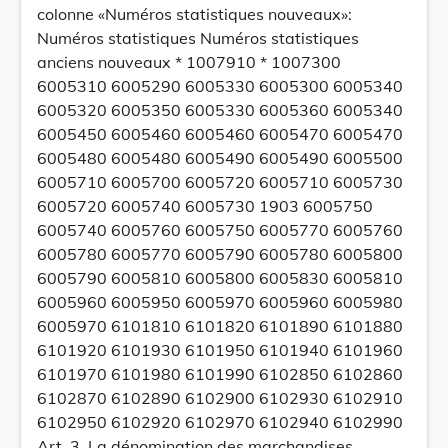
colonne «Numéros statistiques nouveaux»:
Numéros statistiques Numéros statistiques
anciens nouveaux * 1007910 * 1007300
6005310 6005290 6005330 6005300 6005340
6005320 6005350 6005330 6005360 6005340
6005450 6005460 6005460 6005470 6005470
6005480 6005480 6005490 6005490 6005500
6005710 6005700 6005720 6005710 6005730
6005720 6005740 6005730 1903 6005750
6005740 6005760 6005750 6005770 6005760
6005780 6005770 6005790 6005780 6005800
6005790 6005810 6005800 6005830 6005810
6005960 6005950 6005970 6005960 6005980
6005970 6101810 6101820 6101890 6101880
6101920 6101930 6101950 6101940 6101960
6101970 6101980 6101990 6102850 6102860
6102870 6102890 6102900 6102930 6102910
6102950 6102920 6102970 6102940 6102990
Art. 3. La dénomination des marchandises