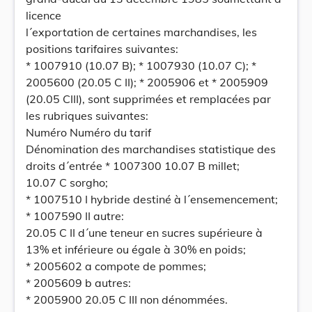
licence
l´exportation de certaines marchandises, les
positions tarifaires suivantes:
* 1007910 (10.07 B); * 1007930 (10.07 C); *
2005600 (20.05 C II); * 2005906 et * 2005909
(20.05 CIII), sont supprimées et remplacées par
les rubriques suivantes:
Numéro Numéro du tarif
Dénomination des marchandises statistique des
droits d´entrée * 1007300 10.07 B millet;
10.07 C sorgho;
* 1007510 I hybride destiné à l´ensemencement;
* 1007590 II autre:
20.05 C II d´une teneur en sucres supérieure à
13% et inférieure ou égale à 30% en poids;
* 2005602 a compote de pommes;
* 2005609 b autres:
* 2005900 20.05 C III non dénommées.