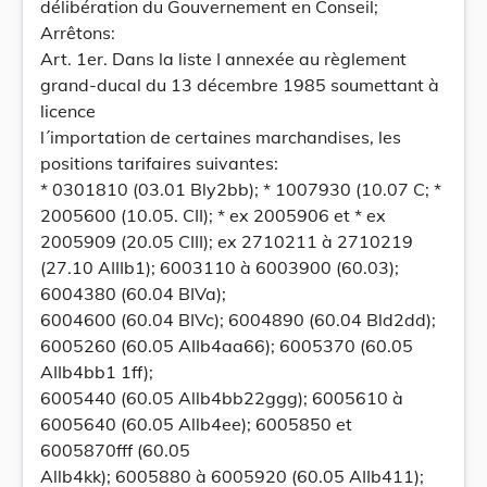
délibération du Gouvernement en Conseil;
Arrêtons:
Art. 1er. Dans la liste I annexée au règlement
grand-ducal du 13 décembre 1985 soumettant à
licence
l´importation de certaines marchandises, les
positions tarifaires suivantes:
* 0301810 (03.01 Bly2bb); * 1007930 (10.07 C; *
2005600 (10.05. CII); * ex 2005906 et * ex
2005909 (20.05 CIII); ex 2710211 à 2710219
(27.10 AIIIb1); 6003110 à 6003900 (60.03);
6004380 (60.04 BIVa);
6004600 (60.04 BIVc); 6004890 (60.04 Bld2dd);
6005260 (60.05 AIIb4aa66); 6005370 (60.05
AIIb4bb1 1ff);
6005440 (60.05 Allb4bb22ggg); 6005610 à
6005640 (60.05 Allb4ee); 6005850 et
6005870fff (60.05
Allb4kk); 6005880 à 6005920 (60.05 AIIb411);