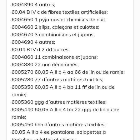
6004390 4 autres;
60.04 B IV c de fibres textiles artificielles:
6004650 1 pyjamas et chemises de nuit;
6004660 2 slips, caleçons et culottes;
6004670 3 combinaisons et jupons;
6004690 4 autres;
60.04 B IV d 2 dd autres:
6004860 11 combinaisons et jupons;
6004880 22 non dénommés;
6005270 60.05 A II b 4 aa 66 de lin ou de ramie;
6005280 77 d´autres matières textiles;
6005350 60.05 A II b 4 bb 11 fff de lin ou de
ramie;
6005360 ggg d´autres matières textiles;
6005440 60.05 A II b 4 bb 22 ggg de lin ou de
ramie;
6005450 hhh d´autres matières textiles;
60.05 A II b 4 ee pantalons, salopettes à
bretelles, culottes et shorts: