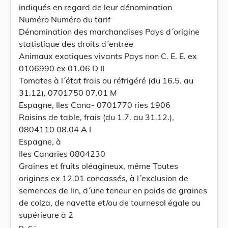
indiqués en regard de leur dénomination
Numéro Numéro du tarif
Dénomination des marchandises Pays d´origine
statistique des droits d´entrée
Animaux exotiques vivants Pays non C. E. E. ex
0106990 ex 01.06 D II
Tomates à l´état frais ou réfrigéré (du 16.5. au
31.12), 0701750 07.01 M
Espagne, Iles Cana- 0701770 ries 1906
Raisins de table, frais (du 1.7. au 31.12.),
0804110 08.04 A I
Espagne, à
Iles Canaries 0804230
Graines et fruits oléagineux, même Toutes
origines ex 12.01 concassés, à l´exclusion de
semences de lin, d´une teneur en poids de graines
de colza, de navette et/ou de tournesol égale ou
supérieure à 2
p. c.: