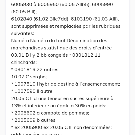
6005930 à 6005950 (60.05 AIIb5); 6005990
(60.05 BIII);
6102840 (61.02 Blle7dd); 6103190 (61.03 AIII),
sont supprimées et remplacées par les rubriques
suivantes:
Numéro Numéro du tarif Dénomination des
marchandises statistique des droits d´entrée
03.01 B I y 2 bb congelés * 0301812 11
chinchards;
* 0301819 22 autres;
10.07 C sorgho;
* 1007510 I hybride destiné à l´ensemencement:
* 1007590 II autre;
20.05 C II d´une teneur en sucres supérieure à
13% et inférieure ou égale à 30% en poids:
* 2005602 a compote de pommes;
* 2005609 b autres;
* ex 2005900 ex 20.05 C III non dénommées;
additionnées de sucre;