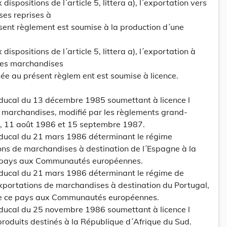
dispositions de l´article 5, littera a), l´exportation vers
es reprises à
ésent règlement est soumise à la production d´une
dispositions de l´article 5, littera a), l´exportation à
des marchandises
xée au présent règlem ent est soumise à licence.
ducal du 13 décembre 1985 soumettant à licence l
s marchandises, modifié par les règlements grand-
, 11 août 1986 et 15 septembre 1987.
ducal du 21 mars 1986 déterminant le régime
ons de marchandises à destination de l´Espagne à la
ce pays aux Communautés européennes.
ducal du 21 mars 1986 déterminant le régime de
exportations de marchandises à destination du Portugal,
 de ce pays aux Communautés européennes.
ducal du 25 novembre 1986 soumettant à licence l
produits destinés à la République d´Afrique du Sud.