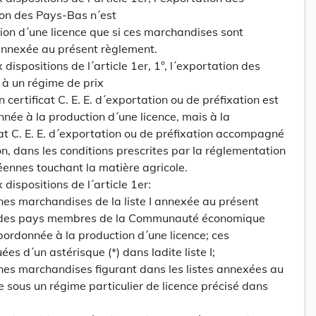
on des Pays-Bas n´est
ion d´une licence que si ces marchandises sont
I annexée au présent règlement.
 dispositions de l´article 1er, 1°, l´exportation des
 à un régime de prix
 certificat C. E. E. d´exportation ou de préfixation est
nnée à la production d´une licence, mais à la
cat C. E. E. d´exportation ou de préfixation accompagné
, dans les conditions prescrites par la réglementation
nnes touchant la matière agricole.
 dispositions de l´article 1er:
ines marchandises de la liste I annexée au présent
n des pays membres de la Communauté économique
ordonnée à la production d´une licence; ces
s d´un astérisque (*) dans ladite liste I;
ines marchandises figurant dans les listes annexées au
 sous un régime particulier de licence précisé dans