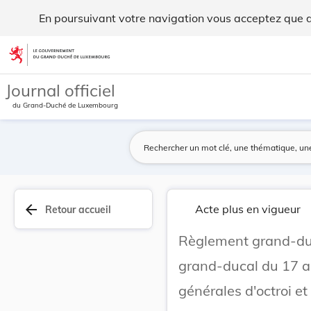
Règlement grand-ducal du 15 mars 1988 modifiant... - Legi
En poursuivant votre navigation vous acceptez que des
Aller au contenu
Journal officiel
du Grand-Duché de Luxembourg
arrow_back
Acte plus en vigueur
Retour accueil
Règlement grand-duc
grand-ducal du 17 a
générales d'octroi et 