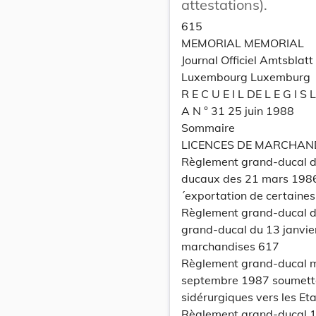
attestations).
615
MEMORIAL MEMORIAL
Journal Officiel Amtsbla
Luxembourg Luxemburg
R E C U E I L DE L E G I S 
A N ° 31 25 juin 1988
Sommaire
LICENCES DE MARCHAN
Règlement grand-ducal d
ducaux des 21 mars 1986
´exportation de certain
Règlement grand-ducal du
grand-ducal du 13 janvier
marchandises 617
Règlement grand-ducal m
septembre 1987 soumettan
sidérurgiques vers les E
Règlement grand-ducal 1