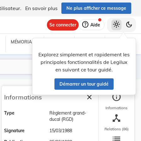
ilisateur.
En savoir plus
Ne plus afficher ce message
help
light_mode
dark_mode
Se connecter
Aide
MÉMORIAL C
TRAITÉS
PROJETS
TEXTES UE
Explorez simplement et rapidement les
principales fonctionnalités de Legilux
Lancer la recherche
Filtres
en suivant ce tour guidé.
Démarrer un tour guidé
info
close
Informations
Fermer la barre latéra
Informations
Type
Règlement grand-
device_hub
ducal (RGD)
Relations (86)
Signature
15/03/1988
list