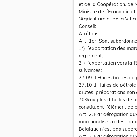
et de la Coopération, de 
Ministre de l´Economie et
´Agriculture et de la Vit
Conseil;
Arrêtons:
Art. 1er. Sont subordonné
1°) l´exportation des mar
règlement;
2°) l´exportation vers la
suivantes:
27.09  Huiles brutes de 
27.10  Huiles de pétrole
brutes; préparations non
70% ou plus d´huiles de p
constituent l´élément de 
Art. 2. Par dérogation aux
marchandises à destinat
Belgique n´est pas subord
Art. 3. Par dérogation aux