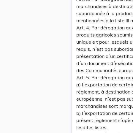
marchandises à destinati
subordonnée à la product
mentionnées à la liste II
Art. 4. Par dérogation aux
produits agricoles soumis
unique e t pour lesquels un
requis, n´est pas subordo
présentation d´un certifi
d´un document d´exécution
des Communautés europée
Art. 5. Par dérogation aux
a) l´exportation de certa
règlement, à destinatio
européenne, n´est pas sub
marchandises sont marquée
b) l´exportation de certa
présent règlement s´opère
lesdites listes.