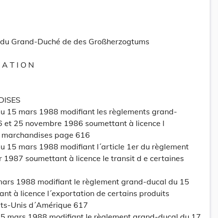
tt du Grand-Duché de des Großherzogtums
L A T I O N
DISES
u 15 mars 1988 modifiant les règlements grand-
 et 25 novembre 1986 soumettant à licence l
es marchandises page 616
 15 mars 1988 modifiant l´article 1er du règlement
 1987 soumettant à licence le transit d e certaines
ars 1988 modifiant le règlement grand-ducal du 15
t à licence l´exportation de certains produits
tats-Unis d´Amérique 617
5 mars 1988 modifiant le règlement grand-ducal du 17