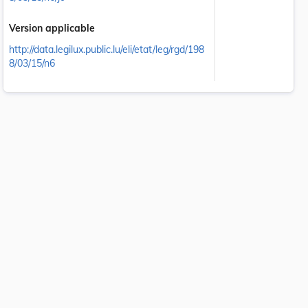
Version applicable
http://data.legilux.public.lu/eli/etat/leg/rgd/198
8/03/15/n6