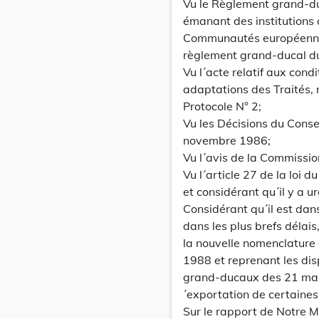
Vu le Règlement grand-duc
émanant des institutions
Communautés européennes 
règlement grand-ducal du 
Vu l´acte relatif aux con
adaptations des Traités, 
Protocole N° 2;
Vu les Décisions du Cons
novembre 1986;
Vu l´avis de la Commissi
Vu l´article 27 de la loi 
et considérant qu´il y a u
Considérant qu´il est dans
dans les plus brefs déla
la nouvelle nomenclature 
1988 et reprenant les dis
grand-ducaux des 21 mar
´exportation de certaine
Sur le rapport de Notre M