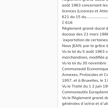
août 1963 concernant les 
licences (Licences et Attestations)
621 du 15 du..............................
 616
Règlement grand-ducal d
ducaux des 21 mars 1986
´exportation de certaine
Nous JEAN, par la grâce
Vu la loi du 5 août 1963 c
marchandises, modifiée pa
Vu la loi du 30 novembre 
Communauté Economique 
Annexes, Protocoles et C
1957, et à Bruxelles, le 1
Vu le Traité du 1 2 juin 1
Communautés Européennes,
Vu le Règlement grand-du
générales d´octroi et d´uti