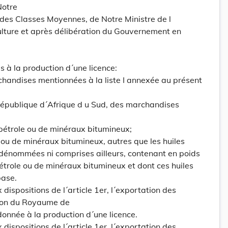
Notre
 des Classes Moyennes, de Notre Ministre de l
iculture et après délibération du Gouvernement en
s à la production d´une licence:
chandises mentionnées à la liste I annexée au présent
 République d´Afrique d u Sud, des marchandises
pétrole ou de minéraux bitumineux;
 ou de minéraux bitumineux, autres que les huiles
 dénommées ni comprises ailleurs, contenant en poids
étrole ou de minéraux bitumineux et dont ces huiles
base.
 dispositions de l´article 1er, l´exportation des
ion du Royaume de
onnée à la production d´une licence.
 dispositions de l´article 1er, l´exportation des