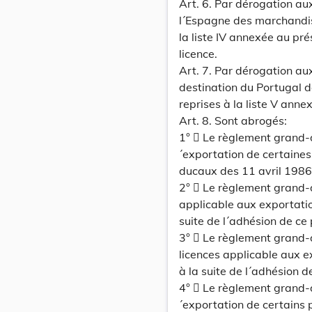
Art. 6. Par dérogation aux 
l´Espagne des marchandis
la liste IV annexée au pr
licence.
Art. 7. Par dérogation aux 
destination du Portugal 
reprises à la liste V anne
Art. 8. Sont abrogés:
1°  Le règlement grand-
´exportation de certaine
ducaux des 11 avril 1986
2°  Le règlement grand-
applicable aux exportati
suite de l´adhésion de 
3°  Le règlement grand-
licences applicable aux 
à la suite de l´adhésion
4°  Le règlement grand-
´exportation de certains 