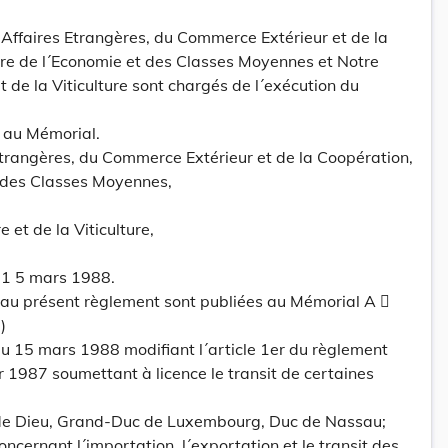
s Affaires Etrangères, du Commerce Extérieur et de la
tre de l´Economie et des Classes Moyennes et Notre
et de la Viticulture sont chargés de l´exécution du
é au Mémorial.
Etrangères, du Commerce Extérieur et de la Coopération,
t des Classes Moyennes,
e et de la Viticulture,
 1 5 mars 1988.
s au présent règlement sont publiées au Mémorial A 
)
 15 mars 1988 modifiant l´article 1er du règlement
 1987 soumettant à licence le transit de certaines
 de Dieu, Grand-Duc de Luxembourg, Duc de Nassau;
oncernant l´importation, l´exportation et le transit des