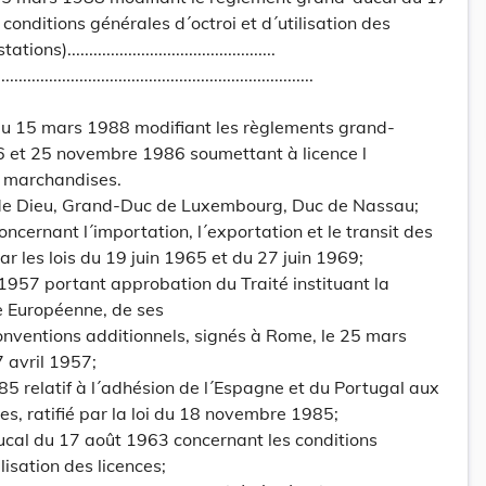
conditions générales d´octroi et d´utilisation des
................................................
.................................................................
u 15 mars 1988 modifiant les règlements grand-
 et 25 novembre 1986 soumettant à licence l
s marchandises.
 de Dieu, Grand-Duc de Luxembourg, Duc de Nassau;
oncernant l´importation, l´exportation et le transit des
r les lois du 19 juin 1965 et du 27 juin 1969;
1957 portant approbation du Traité instituant la
Européenne, de ses
onventions additionnels, signés à Rome, le 25 mars
7 avril 1957;
985 relatif à l´adhésion de l´Espagne et du Portugal aux
 ratifié par la loi du 18 novembre 1985;
cal du 17 août 1963 concernant les conditions
lisation des licences;