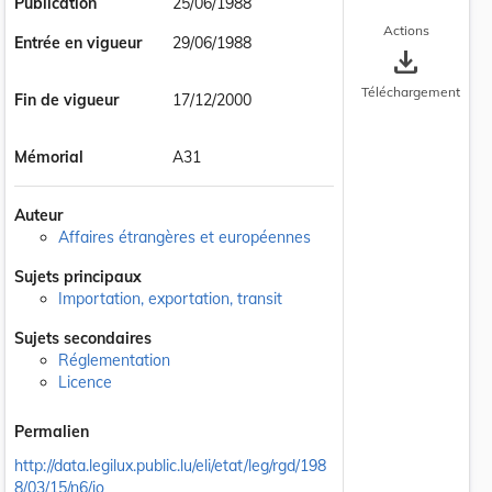
Publication
25/06/1988
Actions
Entrée en vigueur
29/06/1988
save_alt
Téléchargement
Fin de vigueur
17/12/2000
Mémorial
A31
Auteur
Affaires étrangères et européennes
Sujets principaux
Importation, exportation, transit
Sujets secondaires
Réglementation
Licence
Permalien
http://data.legilux.public.lu/eli/etat/leg/rgd/198
8/03/15/n6/jo