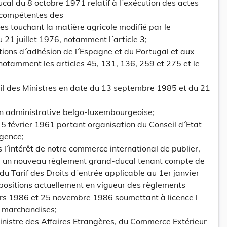
al du 8 octobre 1971 relatif à l´exécution des actes
 compétentes des
touchant la matière agricole modifié par le
21 juillet 1976, notamment l´article 3;
ditions d´adhésion de l´Espagne et du Portugal et aux
notamment les articles 45, 131, 136, 259 et 275 et le
eil des Ministres en date du 13 septembre 1985 et du 21
on administrative belgo-luxembourgeoise;
du 5 février 1961 portant organisation du Conseil d´Etat
rgence;
 l´intérêt de notre commerce international de publier,
is, un nouveau règlement grand-ducal tenant compte de
du Tarif des Droits d´entrée applicable au 1er janvier
positions actuellement en vigueur des règlements
s 1986 et 25 novembre 1986 soumettant à licence l
s marchandises;
inistre des Affaires Etrangères, du Commerce Extérieur