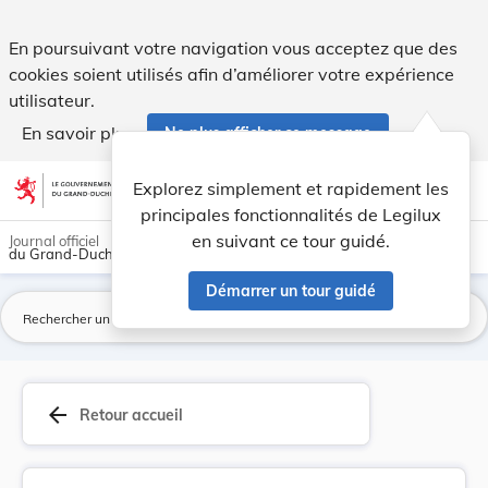
Règlement grand-ducal du 16 février 1989 portan... - Legil
En poursuivant votre navigation vous acceptez que des
cookies soient utilisés afin d’améliorer votre expérience
utilisateur.
En savoir plus
Ne plus afficher ce message
Aller au contenu
help
light_mode
dark_mode
account_circle
Explorez simplement et rapidement les
Aide
principales fonctionnalités de Legilux
en suivant ce tour guidé.
Journal officiel
du Grand-Duché de Luxembourg
Démarrer un tour guidé
La
arrow_back
Retour accueil