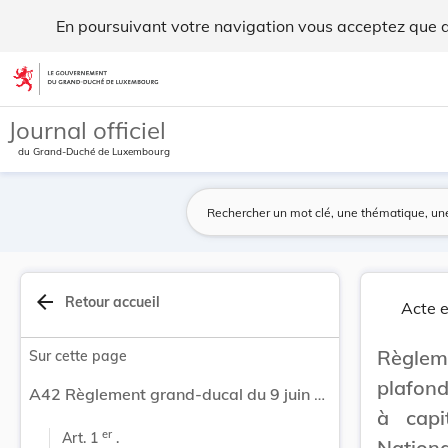
Règlement grand-ducal du 9 juin 1989 relevant l... - Legilux
En poursuivant votre navigation vous acceptez que des
Aller au contenu
Journal officiel
du Grand-Duché de Luxembourg
arrow_back
Retour accueil
Acte e
Règleme
Sur cette page
plafon
A42 Règlement grand-ducal du 9 juin 1989 relevant le plafond du montant maximum des bons d'épargne à capital croissant à émettre par la Société Nationale de Crédit et d'Investissement.
à capi
er
Art. 1 
 .
Nationa