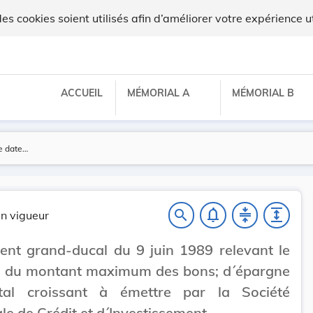
 cookies soient utilisés afin d’améliorer votre expérience ut
ACCUEIL
MÉMORIAL A
MÉMORIAL B
notifications_none
compress
expand
search
n vigueur
nt grand-ducal du 9 juin 1989 relevant le
d du montant maximum des bons; d´épargne
tal croissant à émettre par la Société
le de Crédit et d´Investissement.