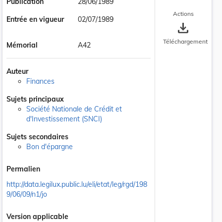
Publication
28/06/1989
Actions
Entrée en vigueur
02/07/1989
save_alt
Téléchargement
Mémorial
A42
Auteur
Finances
Sujets principaux
Société Nationale de Crédit et
d'Investissement (SNCI)
Sujets secondaires
Bon d'épargne
Permalien
http://data.legilux.public.lu/eli/etat/leg/rgd/198
9/06/09/n1/jo
Version applicable