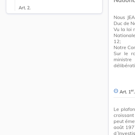
Art. 2.
Nous JEA
Duc de N
Vu la loi
Nationale
12;
Notre Con
Sur le r
ministre
délibérat
er
Art. 1
.
Le plafo
croissant
peut émet
août 1977
d´Invest