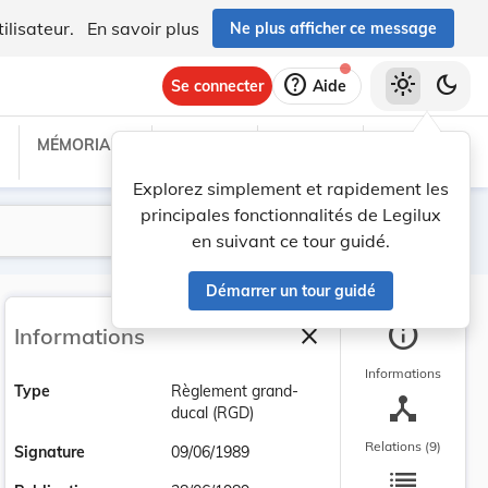
ilisateur.
En savoir plus
Ne plus afficher ce message
help
light_mode
dark_mode
Se connecter
Aide
MÉMORIAL C
TRAITÉS
PROJETS
TEXTES UE
Explorez simplement et rapidement les
principales fonctionnalités de Legilux
Lancer la recherche
Filtres
en suivant ce tour guidé.
Démarrer un tour guidé
info
close
Informations
Fermer la barre latéra
Informations
Type
Règlement grand-
device_hub
ducal (RGD)
Relations (9)
Signature
09/06/1989
list