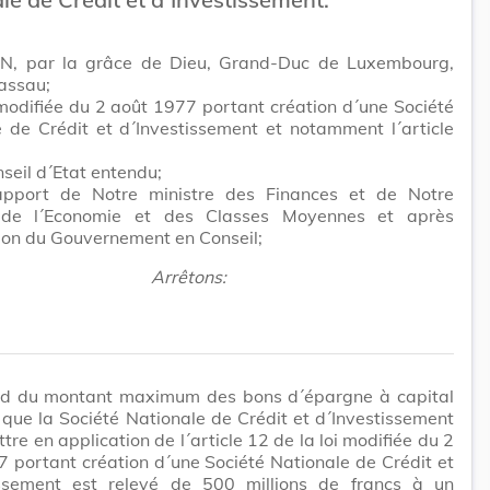
N, par la grâce de Dieu, Grand-Duc de Luxembourg,
assau;
 modifiée du 2 août 1977 portant création d´une Société
 de Crédit et d´Investissement et notamment l´article
seil d´Etat entendu;
apport de Notre ministre des Finances et de Notre
 de l´Economie et des Classes Moyennes et après
ion du Gouvernement en Conseil;
Arrêtons:
nd du montant maximum des bons d´épargne à capital
 que la Société Nationale de Crédit et d´Investissement
tre en application de l´article 12 de la loi modifiée du 2
 portant création d´une Société Nationale de Crédit et
issement est relevé de 500 millions de francs à un