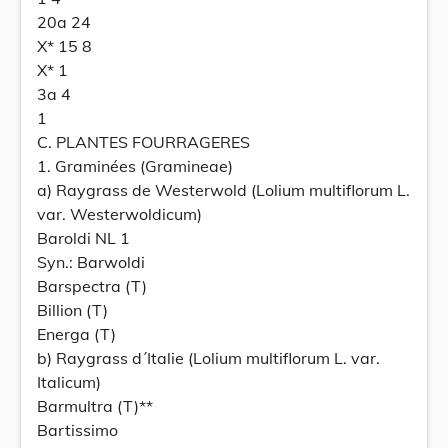
20a 24
X* 15 8
X* 1
3a 4
1
C. PLANTES FOURRAGERES
1. Graminées (Gramineae)
a) Raygrass de Westerwold (Lolium multiflorum L.
var. Westerwoldicum)
Baroldi NL 1
Syn.: Barwoldi
Barspectra (T)
Billion (T)
Energa (T)
b) Raygrass d´Italie (Lolium multiflorum L. var.
Italicum)
Barmultra (T)**
Bartissimo