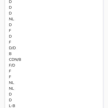
D
D
D
NL
D
F
D
F
D/D
B
CDN/B
F/D
F
F
NL
NL
D
D
L-B