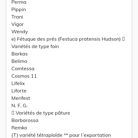
Perma
Pippin
Trani
Vigor
Wendy
e) Fétuque des prés (Festuca pratensis Hudson) 
Variétés de type foin
Barkas
Belimo
Comtessa
Cosmos 11
Lifelix
Liforte
Merifest
N. F. G.
 Variétés de type pâture
Barbarossa
Remko
(T) variété tétraploïde ** pour l´exportation