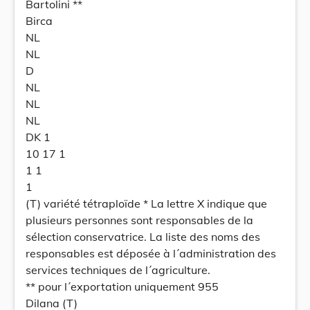
Bartolini **
Birca
NL
NL
D
NL
NL
NL
DK 1
10 17 1
1 1
1
(T) variété tétraploïde * La lettre X indique que
plusieurs personnes sont responsables de la
sélection conservatrice. La liste des noms des
responsables est déposée à l´administration des
services techniques de l´agriculture.
** pour l´exportation uniquement 955
Dilana (T)