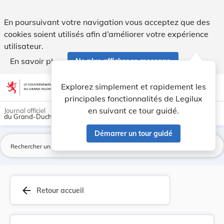
Règlement grand-ducal du 13 juin 1989 fixant la... - Legilux
En poursuivant votre navigation vous acceptez que des
cookies soient utilisés afin d’améliorer votre expérience
utilisateur.
En savoir plus
Ne plus afficher ce message
Aller au contenu
help
light_mode
dark_mode
account_circle
Explorez simplement et rapidement les
Aide
principales fonctionnalités de Legilux
en suivant ce tour guidé.
Journal officiel
du Grand-Duché de Luxembourg
Démarrer un tour guidé
La
arrow_back
Retour accueil