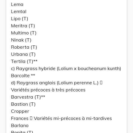
Lema
Lemtal
Lipo (T)
Meritra (T)
Multimo (T)
Ninak (T)
Roberta (T)
Urbana (T)
Tertila (T)**
c) Raygrass hybride (Lolium x boucheanum kunth)
Barcolte **
d) Raygrass anglais (Lolium perenne L.) 
Variétés précoces à très précoces
Barvestra (T)**
Bastion (T)
Cropper
Frances  Variétés mi-précoces à mi-tardives
Barlano
Bonita (T)