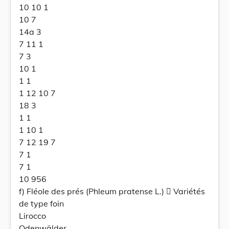
10 10 1
10 7
14a 3
7 11 1
7 3
10 1
1 1
1 12 10 7
18 3
1 1
1 10 1
7 12 19 7
7 1
7 1
10 956
f) Fléole des prés (Phleum pratense L.)  Variétés
de type foin
Lirocco
Odenwälder