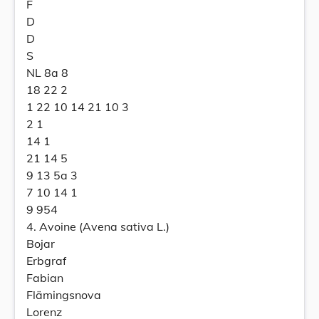
F
D
D
S
NL 8a 8
18 22 2
1 22 10 14 21 10 3
2 1
14 1
21 14 5
9 13 5a 3
7 10 14 1
9 954
4. Avoine (Avena sativa L.)
Bojar
Erbgraf
Fabian
Flämingsnova
Lorenz