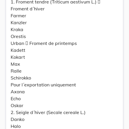
1. Froment tendre (Triticum aestivum L.) 
Froment d´hiver
Farmer
Kanzler
Kraka
Orestis
Urban  Froment de printemps
Kadett
Kokart
Max
Ralle
Schirokko
Pour l´exportation uniquement
Axona
Echo
Oskar
2. Seigle d´hiver (Secale cereale L.)
Danko
Halo