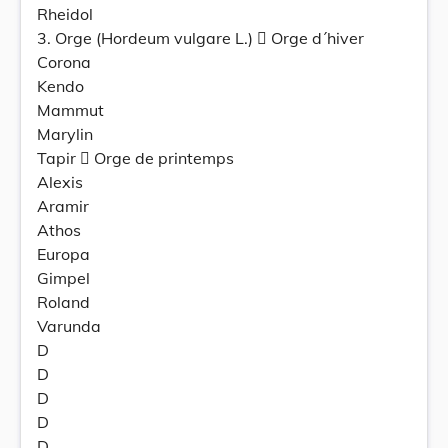
Rheidol
3. Orge (Hordeum vulgare L.)  Orge d´hiver
Corona
Kendo
Mammut
Marylin
Tapir  Orge de printemps
Alexis
Aramir
Athos
Europa
Gimpel
Roland
Varunda
D
D
D
D
D