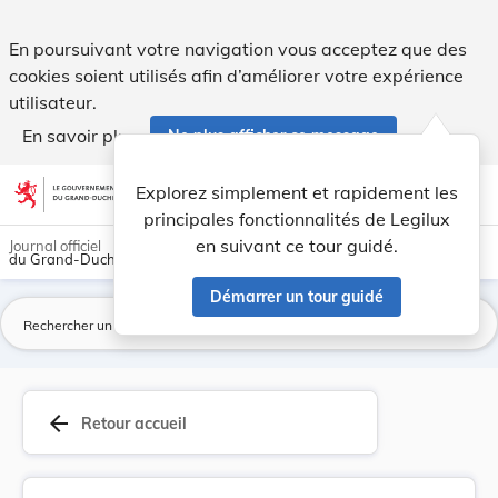
Règlement grand-ducal du 31 août 1989 sur la ré... - Legilu
En poursuivant votre navigation vous acceptez que des
cookies soient utilisés afin d’améliorer votre expérience
utilisateur.
En savoir plus
Ne plus afficher ce message
Aller au contenu
help
light_mode
dark_mode
account_circle
Explorez simplement et rapidement les
Aide
principales fonctionnalités de Legilux
en suivant ce tour guidé.
Journal officiel
du Grand-Duché de Luxembourg
Démarrer un tour guidé
La
arrow_back
Retour accueil