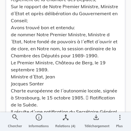
Sur le rapport de Notre Premier Ministre, Ministre
d´Etat et après délibération du Gouvernement en
Conseil;
Avons trouvé bon et entendu:
de nommer Notre Premier Ministre, Ministre d
´Etat, Notre fondé de pouvoirs à l´effet d´ouvrir et
de clore, en Notre nom, la session ordinaire de la
Chambre des Députés pour 1989-1990.
Le Premier Ministre, Château de Berg, le 19
septembre 1989.
Ministre d´Etat, Jean
Jacques Santer
Charte européenne de l´autonomie locale, signée
à Strasbourg, le 15 octobre 1985.  Ratification
de la Suède.
Il résulte d´une notification du Secrétaire Général
search
info
device_hub
save_alt
more_vert
du Conseil de l´Europe qu´en date du 29 août
1989 la Suède a ratifié la
Chercher
Informations
Relations (4)
Téléchargement
Plus