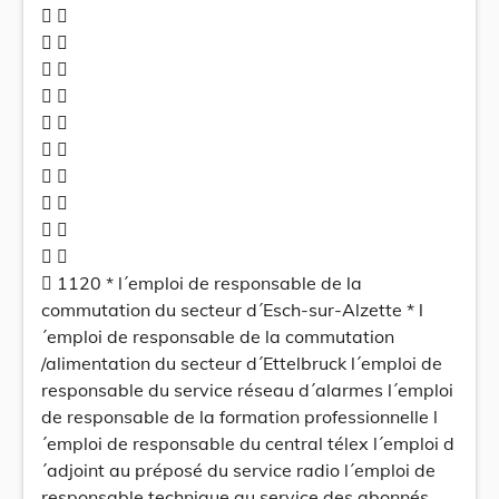
 
 
 
 
 
 
 
 
 
 
 1120 * l´emploi de responsable de la
commutation du secteur d´Esch-sur-Alzette * l
´emploi de responsable de la commutation
/alimentation du secteur d´Ettelbruck l´emploi de
responsable du service réseau d´alarmes l´emploi
de responsable de la formation professionnelle l
´emploi de responsable du central télex l´emploi d
´adjoint au préposé du service radio l´emploi de
responsable technique au service des abonnés