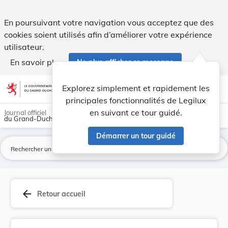
Règlement grand-ducal du 23 octobre 1989 concer... - Legil
En poursuivant votre navigation vous acceptez que des
cookies soient utilisés afin d’améliorer votre expérience
utilisateur.
En savoir plus
Ne plus afficher ce message
Aller au contenu
help
light_mode
dark_mode
account_circle
Explorez simplement et rapidement les
Aide
principales fonctionnalités de Legilux
en suivant ce tour guidé.
Journal officiel
du Grand-Duché de Luxembourg
Démarrer un tour guidé
La
arrow_back
Retour accueil