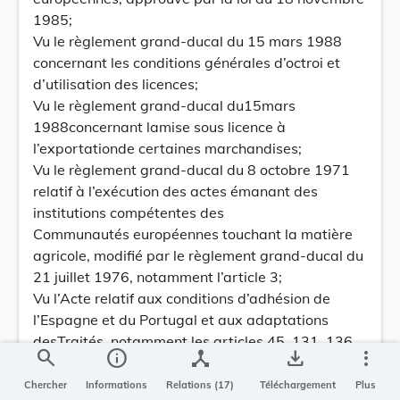
1985;
Vu le règlement grand-ducal du 15 mars 1988
concernant les conditions générales d’octroi et
d’utilisation des licences;
Vu le règlement grand-ducal du15mars
1988concernant lamise sous licence à
l’exportationde certaines marchandises;
Vu le règlement grand-ducal du 8 octobre 1971
relatif à l’exécution des actes émanant des
institutions compétentes des
Communautés européennes touchant la matière
agricole, modifié par le règlement grand-ducal du
21 juillet 1976, notamment l’article 3;
Vu l’Acte relatif aux conditions d’adhésion de
l’Espagne et du Portugal et aux adaptations
desTraités, notamment les articles 45, 131, 136,
search
info
device_hub
save_alt
more_vert
259 et 275 et le protocole no 2;
Vu le règlement (CEE) no 2658/87 du Conseil, du
Chercher
Informations
Relations (17)
Téléchargement
Plus