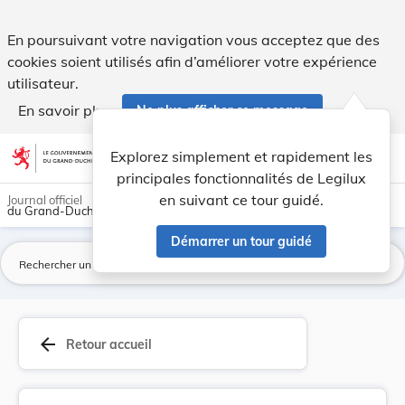
Règlement grand-ducal du 24 janvier 1990 modifi... - Legilu
En poursuivant votre navigation vous acceptez que des
cookies soient utilisés afin d’améliorer votre expérience
utilisateur.
En savoir plus
Ne plus afficher ce message
Aller au contenu
help
light_mode
dark_mode
account_circle
Explorez simplement et rapidement les
Aide
principales fonctionnalités de Legilux
en suivant ce tour guidé.
Journal officiel
du Grand-Duché de Luxembourg
Démarrer un tour guidé
La
arrow_back
Retour accueil