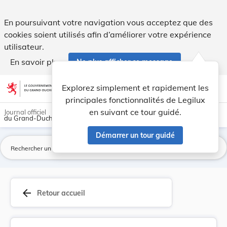
Règlement grand-ducal du 16 avril 1991 sur la r... - Legilux
En poursuivant votre navigation vous acceptez que des
cookies soient utilisés afin d’améliorer votre expérience
utilisateur.
En savoir plus
Ne plus afficher ce message
Aller au contenu
help
light_mode
dark_mode
account_circle
Explorez simplement et rapidement les
Aide
principales fonctionnalités de Legilux
en suivant ce tour guidé.
Journal officiel
du Grand-Duché de Luxembourg
Démarrer un tour guidé
La
arrow_back
Retour accueil