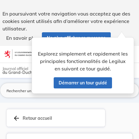
Règlement grand-ducal du 23 mai 1991 modifiant ... - Legil
En poursuivant votre navigation vous acceptez que des
cookies soient utilisés afin d’améliorer votre expérience
utilisateur.
En savoir plus
Ne plus afficher ce message
Aller au contenu
help
light_mode
dark_mode
account_circle
Explorez simplement et rapidement les
Aide
principales fonctionnalités de Legilux
en suivant ce tour guidé.
Journal officiel
du Grand-Duché de Luxembourg
Démarrer un tour guidé
La
arrow_back
Retour accueil