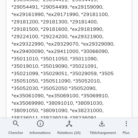
*29054491, *29054499, *ex29159090,
*ex29161990, *ex29171990, *29181100,
*29181200, *29181300, *29181400,
*29181500, *29181600, *ex29181990,
*29224100, *29224200, *ex29321900,
*ex29322990, *ex29329070, *ex29329090,
*ex29400090, *ex29411000, *30066090,
*35011010, *35011050, *35011090,
*35019010, *35019090, *35021091,
*35021099, *35029051, *35029059, *3505
*35051050, *350511090, *35052010,
*35052030, *35052050 *35052090,
*ex35061090, *ex35069100, *35069910,
*ex35069990, *38091010, *38091030,
*38091050, *38091090, *ex38231000,
*38236011, *38236019, *38236091,
search
info
device_hub
save_alt
more_vert
*38236099, *ex39139090,
B. —
Chercher
Informations
Relations (20)
Téléchargement
Plus