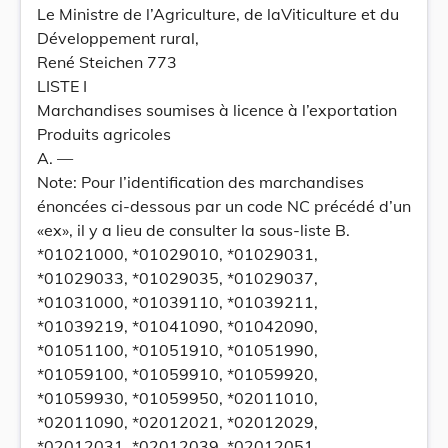
Le Ministre de l’Agriculture, de laViticulture et du
Développement rural,
René Steichen 773
LISTE I
Marchandises soumises à licence à l’exportation
Produits agricoles
A. —
Note: Pour l’identification des marchandises
énoncées ci-dessous par un code NC précédé d’un
«ex», il y a lieu de consulter la sous-liste B.
*01021000, *01029010, *01029031,
*01029033, *01029035, *01029037,
*01031000, *01039110, *01039211,
*01039219, *01041090, *01042090,
*01051100, *01051910, *01051990,
*01059100, *01059910, *01059920,
*01059930, *01059950, *02011010,
*02011090, *02012021, *02012029,
*02012031, *02012039, *02012051,