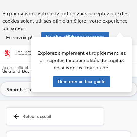
Règlement grand-ducal du 31 juillet 1991 déterm... - Legilu
En poursuivant votre navigation vous acceptez que des
cookies soient utilisés afin d’améliorer votre expérience
utilisateur.
En savoir plus
Ne plus afficher ce message
Aller au contenu
help
light_mode
dark_mode
account_circle
Explorez simplement et rapidement les
Aide
principales fonctionnalités de Legilux
en suivant ce tour guidé.
Journal officiel
du Grand-Duché de Luxembourg
Démarrer un tour guidé
La
arrow_back
Retour accueil