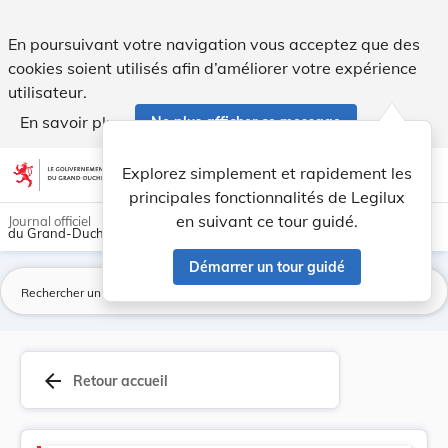
Version consolidée applicable au 01/06/2021 : R... - Legilux
En poursuivant votre navigation vous acceptez que des
cookies soient utilisés afin d’améliorer votre expérience
utilisateur.
En savoir plus
Ne plus afficher ce message
Aller au contenu
help
light_mode
dark_mode
account_circle
Explorez simplement et rapidement les
Aide
principales fonctionnalités de Legilux
en suivant ce tour guidé.
Journal officiel
du Grand-Duché de Luxembourg
Démarrer un tour guidé
La
arrow_back
Retour accueil