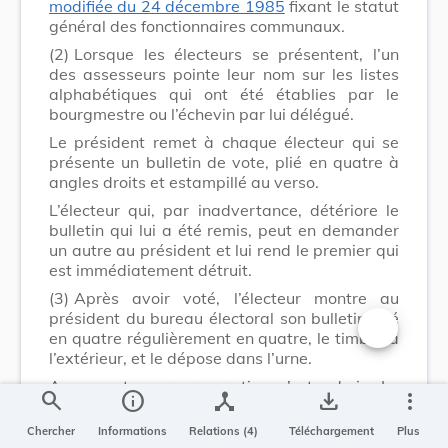
modifiée du 24 décembre 1985
fixant le statut
général des fonctionnaires communaux.
(2)
Lorsque les électeurs se présentent, l’un
des assesseurs pointe leur nom sur les listes
alphabétiques qui ont été établies par le
bourgmestre ou l’échevin par lui délégué.
Le président remet à chaque électeur qui se
présente un bulletin de vote, plié en quatre à
angles droits et estampillé au verso.
L’électeur qui, par inadvertance, détériore le
bulletin qui lui a été remis, peut en demander
un autre au président et lui rend le premier qui
est immédiatement détruit.
(3)
Après avoir voté, l’électeur montre au
président du bureau électoral son bulletin plié
en quatre régulièrement en quatre, le timbre à
Changer la t
l’extérieur, et le dépose dans l’urne.
Aucun vote par procuration n’est admis. Le
search
info
device_hub
save_alt
more_vert
bulletin de vote est à remettre par l’électeur en
personne et ne peut être remis ni par un tiers,
Chercher
Informations
Relations (4)
Téléchargement
Plus
ni sous pli postal.