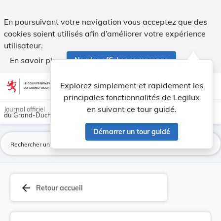
Règlement grand-ducal du 13 mars 1992 fixant le... - Legilu
En poursuivant votre navigation vous acceptez que des
cookies soient utilisés afin d’améliorer votre expérience
utilisateur.
En savoir plus
Ne plus afficher ce message
Aller au contenu
help
light_mode
dark_mode
account_circle
Explorez simplement et rapidement les
Aide
principales fonctionnalités de Legilux
en suivant ce tour guidé.
Journal officiel
du Grand-Duché de Luxembourg
Démarrer un tour guidé
La
arrow_back
Retour accueil