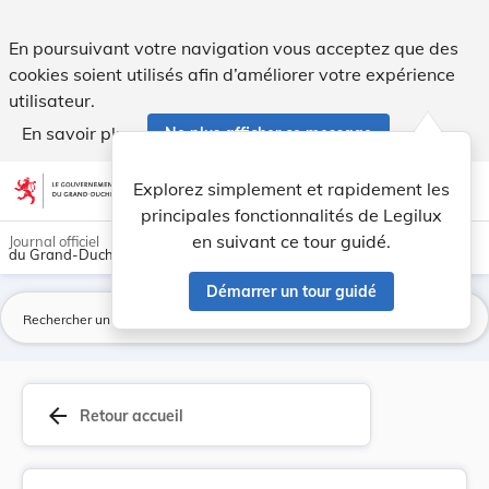
Règlement grand-ducal du 28 décembre 1992 conce... - Leg
En poursuivant votre navigation vous acceptez que des
cookies soient utilisés afin d’améliorer votre expérience
utilisateur.
En savoir plus
Ne plus afficher ce message
Aller au contenu
help
light_mode
dark_mode
account_circle
Explorez simplement et rapidement les
Aide
principales fonctionnalités de Legilux
en suivant ce tour guidé.
Journal officiel
du Grand-Duché de Luxembourg
Démarrer un tour guidé
La
arrow_back
Retour accueil