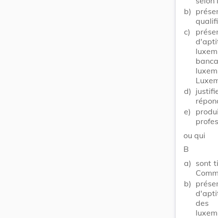
selon
b)
prése
qualif
c)
présen
d'ap
luxemb
banc
luxemb
Luxem
d)
justi
répond
e)
produ
profes
ou qui
B
a)
sont 
Commu
b)
présen
d'apti
des 
luxem