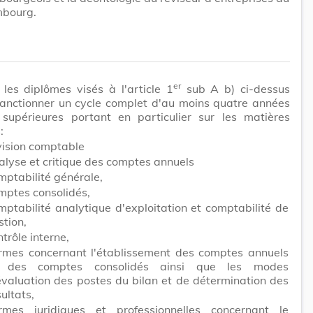
bourg.
er
 les diplômes visés à l'article 1
sub A b) ci-dessus
sanctionner un cycle complet d'au moins quatre années
 supérieures portant en particulier sur les matières
:
vision comptable
alyse et critique des comptes annuels
mptabilité générale,
mptes consolidés,
mptabilité analytique d'exploitation et comptabilité de
stion,
ntrôle interne,
rmes concernant l'établissement des comptes annuels
 des comptes consolidés ainsi que les modes
évaluation des postes du bilan et de détermination des
ultats,
rmes juridiques et professionnelles concernant le