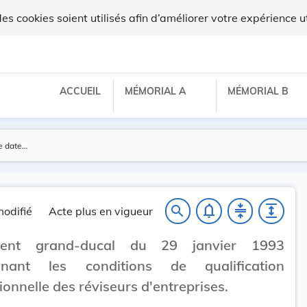
ux
 cookies soient utilisés afin d’améliorer votre expérience ut
ACCUEIL
MÉMORIAL A
MÉMORIAL B
notifications_none
compress
expand
search
odifié
Acte plus en vigueur
ment grand-ducal du 29 janvier 1993
inant les conditions de qualification
ionnelle des réviseurs d'entreprises.