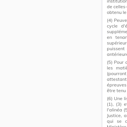
instituti
de celles
obtenu le
(4)
Peuve
cycle d'
suppléme
en tenan
supérieur
puissent
antérieur
(5)
Pour 
les mati
(pourron
attestant
épreuves 
être tenu
(6)
Une l
(1), (3) 
l'alinéa 
Justice, 
qui se 
Ministère