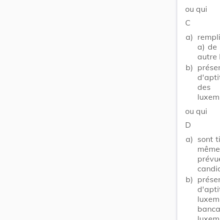
ou qui
C
a)
rempli
a) de
autre
b)
présen
d'apti
des 
luxem
ou qui
D
a)
sont t
mêmes
prévu
candi
b)
présen
d'ap
luxemb
banc
luxemb