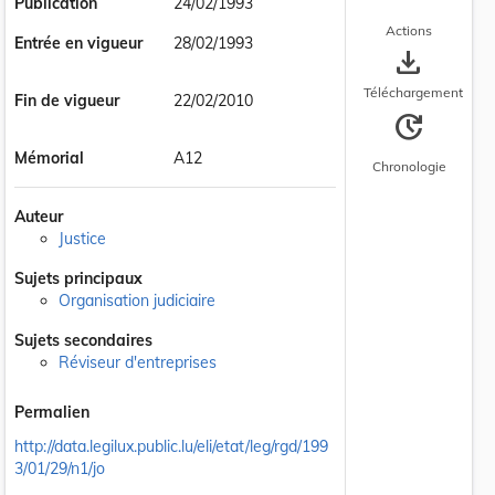
Publication
24/02/1993
Actions
Entrée en vigueur
28/02/1993
save_alt
Téléchargement
Fin de vigueur
22/02/2010
update
Mémorial
A12
Chronologie
Auteur
Justice
Sujets principaux
Organisation judiciaire
Sujets secondaires
Réviseur d'entreprises
Permalien
http://data.legilux.public.lu/eli/etat/leg/rgd/199
3/01/29/n1/jo