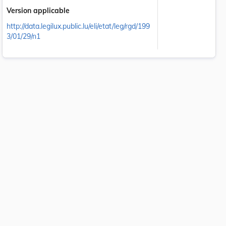
Version applicable
http://data.legilux.public.lu/eli/etat/leg/rgd/199
3/01/29/n1