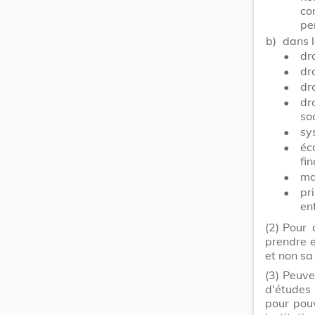
co
pe
b)
dans l
•
dr
•
dr
•
dro
•
dr
soc
•
sy
•
éc
fin
•
ma
•
pr
en
(2)
Pour 
prendre e
et non sa
(3)
Peuve
d'études 
pour pou