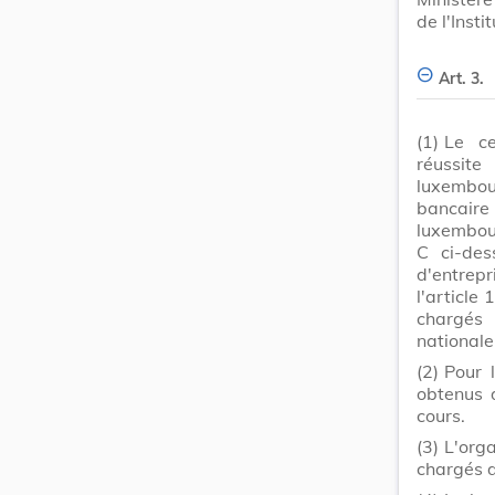
de l'Insti
Art. 3.
(1)
Le ce
réussite
luxembour
bancair
luxembour
C ci-des
d'entrep
l'article 
chargés 
nationale
(2)
Pour l
obtenus 
cours.
(3)
L'org
chargés d