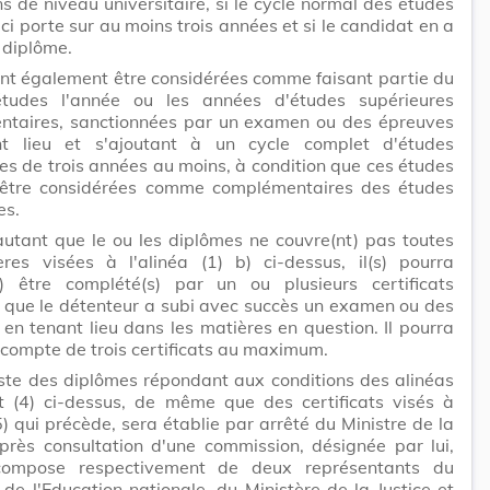
ons de niveau universitaire, si le cycle normal des études
-ci porte sur au moins trois années et si le candidat en a
 diplôme.
nt également être considérées comme faisant partie du
études l'année ou les années d'études supérieures
ntaires, sanctionnées par un examen ou des épreuves
t lieu et s'ajoutant à un cycle complet d'études
es de trois années au moins, à condition que ces études
 être considérées comme complémentaires des études
es.
autant que le ou les diplômes ne couvre(nt) pas toutes
ères visées à l'alinéa (1) b) ci-dessus, il(s) pourra
t) être complété(s) par un ou plusieurs certificats
 que le détenteur a subi avec succès un examen ou des
en tenant lieu dans les matières en question. Il pourra
 compte de trois certificats au maximum.
iste des diplômes répondant aux conditions des alinéas
et (4) ci-dessus, de même que des certificats visés à
(5) qui précède, sera établie par arrêté du Ministre de la
après consultation d'une commission, désignée par lui,
compose respectivement de deux représentants du
 de l'Education nationale, du Ministère de la Justice et