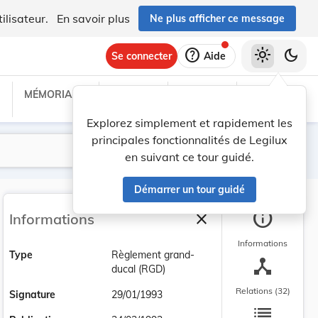
ilisateur.
En savoir plus
Ne plus afficher ce message
help
light_mode
dark_mode
Se connecter
Aide
MÉMORIAL C
TRAITÉS
PROJETS
TEXTES UE
Explorez simplement et rapidement les
principales fonctionnalités de Legilux
Lancer la recherche
Filtres
en suivant ce tour guidé.
Démarrer un tour guidé
info
close
Informations
Fermer la barre latéra
Informations
Type
Règlement grand-
device_hub
ducal (RGD)
Relations (32)
Signature
29/01/1993
list