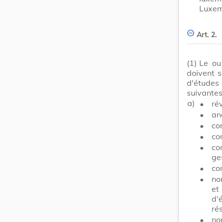
Luxem
Art. 2.
(1)
Le ou
doivent 
d'études
suivantes
a)
•
ré
•
an
•
co
•
co
•
co
ge
•
co
•
no
et
d'
rés
•
no