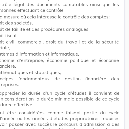
ntrôle légal des documents comptables ainsi que les
rsonnes effectuant ce contrôle
a mesure où cela intéresse le contrôle des comptes:
oit des sociétés,
oit de faillite et des procédures analogues,
it fiscal,
oit civil, commercial, droit du travail et de la sécurité
iale,
stèmes d'information et informatique,
onomie d'entreprise, économie politique et économie
ancière,
thématiques et statistiques,
incipes fondamentaux de gestion financière des
treprises.
apprécier la durée d'un cycle d'études il convient de
n considération la durée minimale possible de ce cycle
 durée effective.
nt être considérées comme faisant partie du cycle
l'année ou les années d'études préparatoires requises
voir passer avec succès le concours d'admission à des