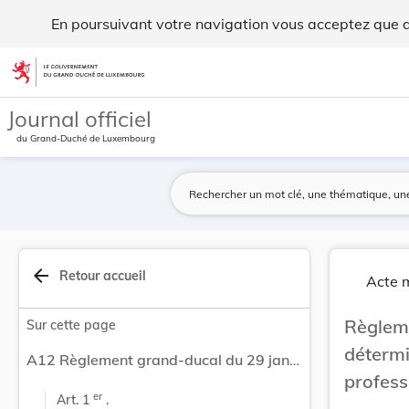
Règlement grand-ducal du 29 janvier 1993 déterm... - Legil
En poursuivant votre navigation vous acceptez que des
Aller au contenu
Journal officiel
du Grand-Duché de Luxembourg
arrow_back
Retour accueil
Acte m
Règle
Sur cette page
déterm
A12 Règlement grand-ducal du 29 janvier 1993 déterminant les conditions de qualification professionnelle des réviseurs d'entreprises.
profess
er
Art. 1 
 .