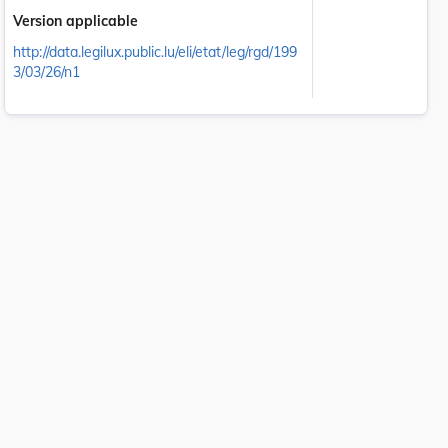
Version applicable
http://data.legilux.public.lu/eli/etat/leg/rgd/199
3/03/26/n1