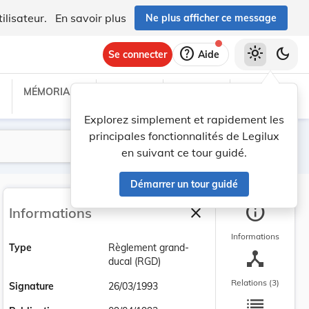
ilisateur.
En savoir plus
Ne plus afficher ce message
help
light_mode
dark_mode
Se connecter
Aide
MÉMORIAL C
TRAITÉS
PROJETS
TEXTES UE
Explorez simplement et rapidement les
principales fonctionnalités de Legilux
Lancer la recherche
Filtres
en suivant ce tour guidé.
Démarrer un tour guidé
info
close
Informations
Fermer la barre latéra
Informations
Type
Règlement grand-
device_hub
ducal (RGD)
Relations (3)
Signature
26/03/1993
list