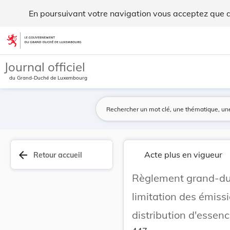
Règlement grand-ducal du 26 mars 1993 concernan... - Leg
En poursuivant votre navigation vous acceptez que des
Aller au contenu
Journal officiel
du Grand-Duché de Luxembourg
arrow_back
Acte plus en vigueur
Retour accueil
Règlement grand-du
limitation des émiss
distribution d'essenc