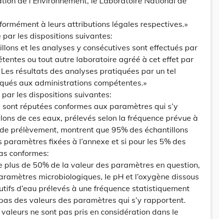
tion de l’Environnement, le Laboratoire National de
nformément à leurs attributions légales respectives.»
é par les dispositions suivantes:
llons et les analyses y consécutives sont effectués par
tentes ou tout autre laboratoire agréé à cet effet par
 Les résultats des analyses pratiquées par un tel
qués aux administrations compétentes.»
é par les dispositions suivantes:
 sont réputées conformes aux paramètres qui s’y
llons de ces eaux, prélevés selon la fréquence prévue à
 de prélèvement, montrent que 95% des échantillons
s paramètres fixées à l’annexe et si pour les 5% des
pas conformes:
e plus de 50% de la valeur des paramètres en question,
paramètres microbiologiques, le pH et l’oxygène dissous
utifs d’eau prélevés à une fréquence statistiquement
pas des valeurs des paramètres qui s’y rapportent.
aleurs ne sont pas pris en considération dans le