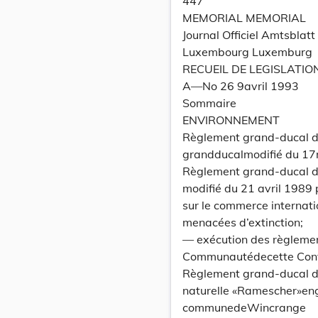
447
MEMORIAL MEMORIAL
Journal Officiel Amtsbla
Luxembourg Luxemburg
RECUEIL DE LEGISLATIO
A—No 26 9avril 1993
Sommaire
ENVIRONNEMENT
Règlement grand-ducal du
grandducalmodifié du 17
Règlement grand-ducal du
modifié du 21 avril 1989
sur le commerce internati
menacées d’extinction;
— exécution des règlement
Communautédecette Con
Règlement grand-ducal du
naturelle «Ramescher»engl
communedeWincrange