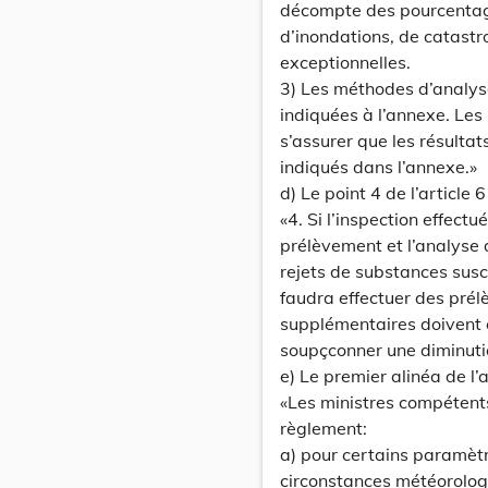
décompte des pourcentage
d’inondations, de catastr
exceptionnelles.
3) Les méthodes d’analys
indiquées à l’annexe. Les
s’assurer que les résulta
indiqués dans l’annexe.»
d) Le point 4 de l’article
«4. Si l’inspection effect
prélèvement et l’analyse d
rejets de substances susce
faudra effectuer des pré
supplémentaires doivent é
soupçconner une diminutio
e) Le premier alinéa de l’
«Les ministres compétent
règlement:
a) pour certains paramèt
circonstances météorolog