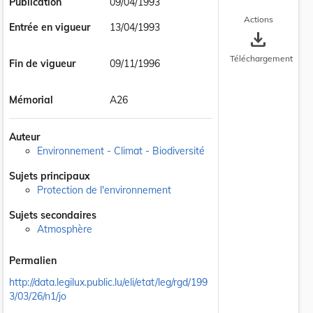
Publication
09/04/1993
Actions
Entrée en vigueur
13/04/1993
save_alt
Téléchargement
Fin de vigueur
09/11/1996
Mémorial
A26
Auteur
Environnement - Climat - Biodiversité
Sujets principaux
Protection de l'environnement
Sujets secondaires
Atmosphère
Permalien
http://data.legilux.public.lu/eli/etat/leg/rgd/199
3/03/26/n1/jo