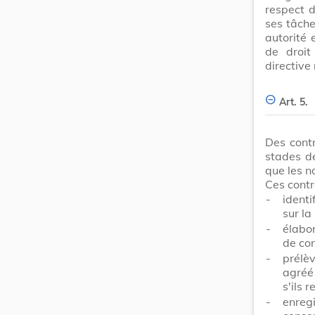
respect d
ses tâche
autorité 
de droit
directive
Art. 5.
Des contr
stades de
que les n
Ces contr
-
identi
sur la
-
élabor
de con
-
prélè
agréé 
s'ils 
-
enre