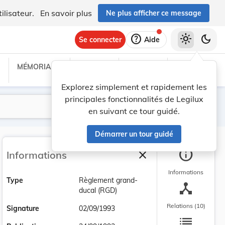
ilisateur.
En savoir plus
Ne plus afficher ce message
help
light_mode
dark_mode
Se connecter
Aide
MÉMORIAL C
TRAITÉS
PROJETS
TEXTES UE
Explorez simplement et rapidement les
principales fonctionnalités de Legilux
Lancer la recherche
Filtres
en suivant ce tour guidé.
Démarrer un tour guidé
info
close
Informations
Fermer la barre latéra
Informations
Type
Règlement grand-
device_hub
ducal (RGD)
Relations (10)
Signature
02/09/1993
list