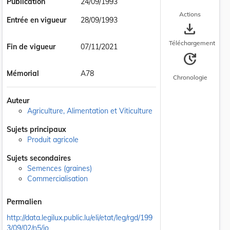
Publication
24/09/1993
Actions
Entrée en vigueur
28/09/1993
save_alt
Téléchargement
Fin de vigueur
07/11/2021
update
Mémorial
A78
Chronologie
Auteur
Agriculture, Alimentation et Viticulture
Sujets principaux
Produit agricole
Sujets secondaires
Semences (graines)
Commercialisation
Permalien
http://data.legilux.public.lu/eli/etat/leg/rgd/199
3/09/02/n5/jo