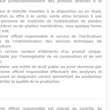
duit professionnellement des produits destinés à la
sur le marché:
maintien à la disposition ou en stock,
ition ou offre à la vente, vente et/ou livraison à une
 personne de matériels de multiplication de plantes
chères ou de plantes maraîchères, sous quelque forme
 soit;
isme officiel responsable:
le service de l'horticulture
s de l'Administration des services techniques de
culture;
 certain nombre d'éléments d'un produit unique,
ifiable par l'homogénéité de sa composition et de son
e;
toire:
une entité de droit public ou privé reconnue par
anisme officiel responsable effectuant des analyses et
issant un diagnostic correct permettant au producteur
trôler la qualité de la production.
sme officiel responsable est chargé du contrôle du