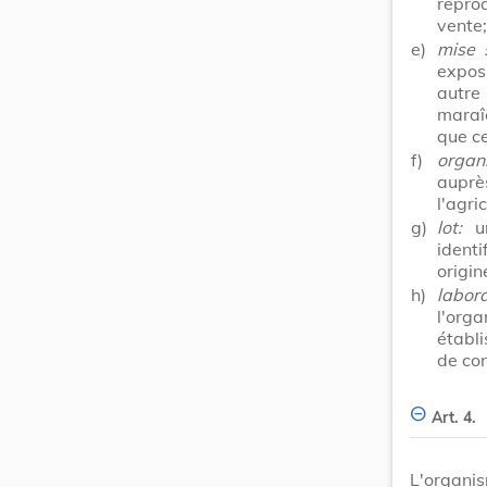
repro
vente;
e)
mise 
expos
autre
maraî
que ce
f)
organ
auprè
l'agri
g)
lot:
un
ident
origin
h)
labora
l'org
établ
de con
Art. 4.
L'organi