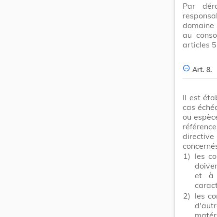
Par déro
responsab
domaine s
au conso
articles 5
Art. 8.
Il est ét
cas échéa
ou espèce
référence
directiv
concernés
1)
les co
doiven
et à 
caract
2)
les co
d'aut
matéri