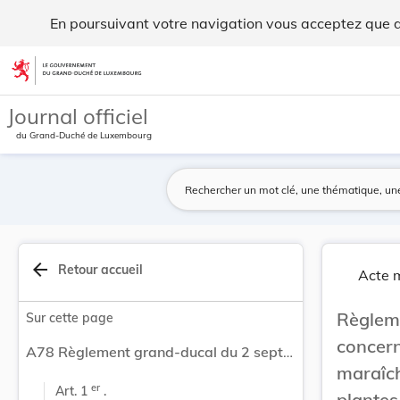
Règlement grand-ducal du 2 septembre 1993 conce... - Legi
En poursuivant votre navigation vous acceptez que des
Aller au contenu
Journal officiel
du Grand-Duché de Luxembourg
arrow_back
Retour accueil
Acte m
Règle
Sur cette page
concer
A78 Règlement grand-ducal du 2 septembre 1993 concernant la commercialisation des plantes maraîchères et des matériels de multiplication de plantes maraîchères autres que les semences.
maraîch
er
Art. 1 
 .
plantes