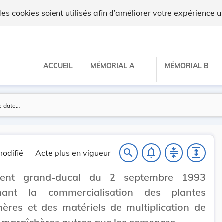
lux
 cookies soient utilisés afin d’améliorer votre expérience ut
ACCUEIL
MÉMORIAL A
MÉMORIAL B
notifications_none
compress
expand
search
odifié
Acte plus en vigueur
ment grand-ducal du 2 septembre 1993
nant la commercialisation des plantes
ères et des matériels de multiplication de
 maraîchères autres que les semences.