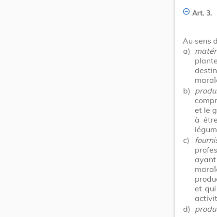
Art. 3.
Au sens d
a)
matér
plante
desti
maraî
b)
produi
compr
et le 
à êtr
légum
c)
fourni
profe
ayant
maraî
produc
et qu
activi
d)
produ