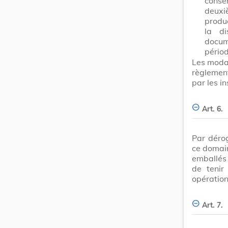
conse
deuxi
produc
la di
docum
périod
Les modal
règlemen
par les i
Art. 6.
Par dérog
ce domain
emballés
de tenir
opération
Art. 7.