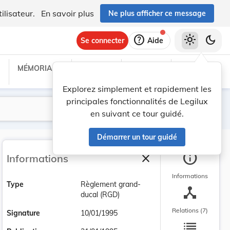
ilisateur.
En savoir plus
Ne plus afficher ce message
help
light_mode
dark_mode
Se connecter
Aide
MÉMORIAL C
TRAITÉS
PROJETS
TEXTES UE
Explorez simplement et rapidement les
principales fonctionnalités de Legilux
Lancer la recherche
Filtres
en suivant ce tour guidé.
Démarrer un tour guidé
info
close
Informations
Fermer la barre latéra
Informations
Type
Règlement grand-
device_hub
ducal (RGD)
Relations (7)
Signature
10/01/1995
list