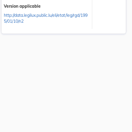
Version applicable
http://data.legilux.public.lu/eli/etat/leg/rgd/199
5/01/10/n2