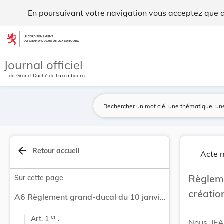
Règlement grand-ducal du 10 janvier 1995 portan... - Legil
En poursuivant votre navigation vous acceptez que des
Aller au contenu
Journal officiel
du Grand-Duché de Luxembourg
arrow_back
Retour accueil
Acte m
Règleme
Sur cette page
créatio
A6 Règlement grand-ducal du 10 janvier 1995 portant création d'une Carte de Presse pour stagiaires.
er
Art. 1 
 .
Nous JEA