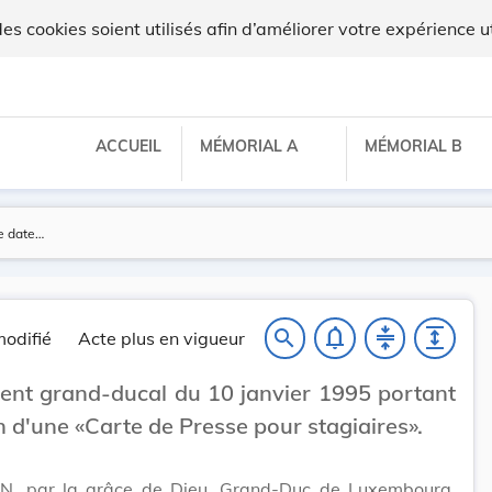
ux
 cookies soient utilisés afin d’améliorer votre expérience ut
ACCUEIL
MÉMORIAL A
MÉMORIAL B
notifications_none
compress
expand
search
odifié
Acte plus en vigueur
nt grand-ducal du 10 janvier 1995 portant
n d'une «Carte de Presse pour stagiaires».
N, par la grâce de Dieu, Grand-Duc de Luxembourg,