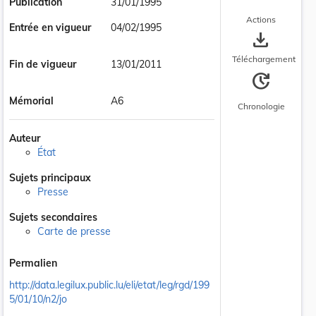
Publication
31/01/1995
Actions
Entrée en vigueur
04/02/1995
save_alt
Téléchargement
Fin de vigueur
13/01/2011
update
Mémorial
A6
Chronologie
Auteur
État
Sujets principaux
Presse
Sujets secondaires
Carte de presse
Permalien
http://data.legilux.public.lu/eli/etat/leg/rgd/199
5/01/10/n2/jo