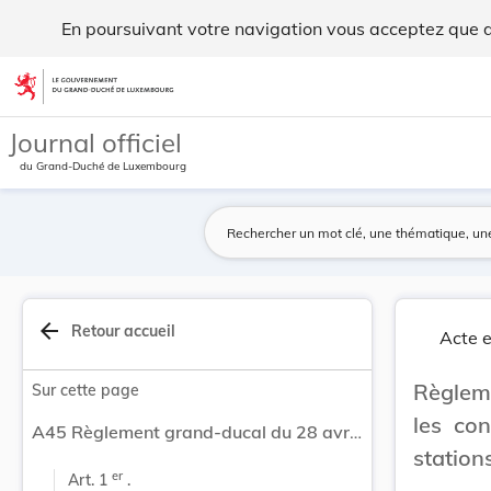
Règlement grand-ducal du 28 avril 1995 régissan... - Legilu
En poursuivant votre navigation vous acceptez que des
Aller au contenu
Journal officiel
du Grand-Duché de Luxembourg
arrow_back
Retour accueil
Acte e
Règleme
Sur cette page
les con
A45 Règlement grand-ducal du 28 avril 1995 régissant les conditions d'établissement et d'utilisation des stations radioélectriques pour la télécommande.
station
er
Art. 1 
 .