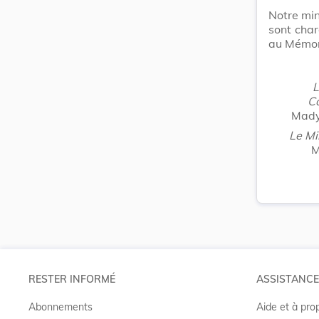
Notre min
sont char
au Mémor
L
C
Mady
Le Min
M
RESTER INFORMÉ
ASSISTANCE
Abonnements
Aide et à pro