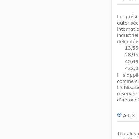
Le prése
autorisée
Internat
industrie
délimitée
13,55
26,95
40,66
433,0
Il s'app
comme su
L'utilisa
réservée
d'aéronef
Art. 3.
Tous les