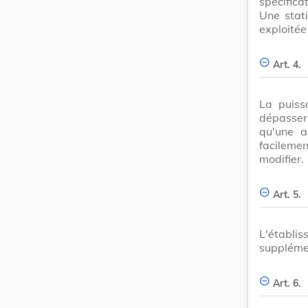
spécifica
Une stat
exploitée
Art. 4.
La puiss
dépasser
qu'une a
facileme
modifier.
Art. 5.
L'établ
supplémen
Art. 6.