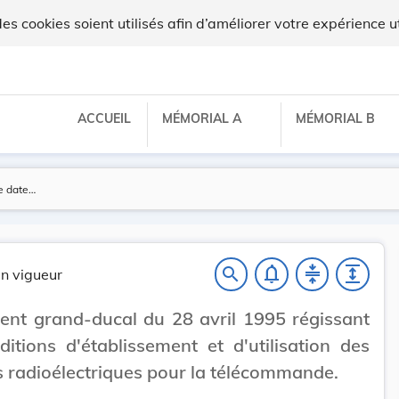
x
 cookies soient utilisés afin d’améliorer votre expérience ut
ACCUEIL
MÉMORIAL A
MÉMORIAL B
notifications_none
compress
expand
search
n vigueur
nt grand-ducal du 28 avril 1995 régissant
ditions d'établissement et d'utilisation des
s radioélectriques pour la télécommande.