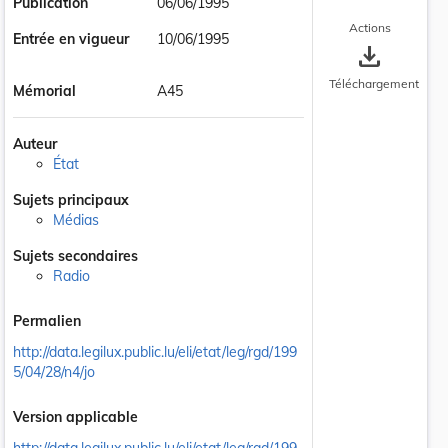
Publication
06/06/1995
Actions
Entrée en vigueur
10/06/1995
save_alt
Téléchargement
Mémorial
A45
Auteur
État
Sujets principaux
Médias
Sujets secondaires
Radio
Permalien
http://data.legilux.public.lu/eli/etat/leg/rgd/199
5/04/28/n4/jo
Version applicable