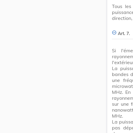
Tous les
puissan
direction,
Art. 7.
Si l'ém
rayonnem
l'extérie
La puiss
bandes d
une fré
microwat
MHz. En 
rayonnem
sur une 
nanowatt
MHz.
La puissa
pas dépa