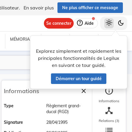
ilisateur.
En savoir plus
Ne plus afficher ce message
help
light_mode
dark_mode
Se connecter
Aide
MÉMORIAL C
TRAITÉS
PROJETS
TEXTES UE
Explorez simplement et rapidement les
principales fonctionnalités de Legilux
Lancer la recherche
Filtres
en suivant ce tour guidé.
Démarrer un tour guidé
info
close
Informations
Fermer la barre latéra
Informations
Type
Règlement grand-
device_hub
ducal (RGD)
Relations (3)
Signature
28/04/1995
list