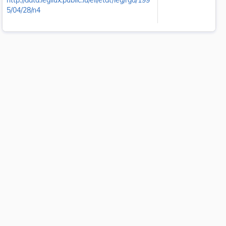
http://data.legilux.public.lu/eli/etat/leg/rgd/199
5/04/28/n4