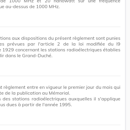
 de 1000 MHz et 20 nanowatt sur une fréquence
ue au-dessus de 1000 MHz.
ctions aux dispositions du présent règlement sont punies
es prévues par l'article 2 de la loi modifiée du l9
1929 concernant les stations radioélectriques établies
lir dans le Grand-Duché.
t règlement entre en vigueur le premier jour du mois qui
ate de la publication au Mémorial.
 des stations radioélectriques auxquelles il s'applique
lus dues à partir de l'année 1995.