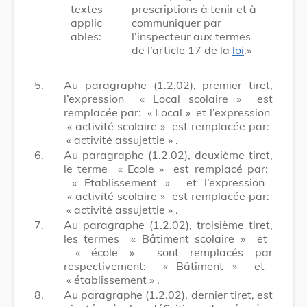
textes
prescriptions à tenir et à
applic
communiquer par
ables:
l’inspecteur aux termes
de l’article 17 de la
loi
.»
5.
Au paragraphe (1.2.02), premier tiret,
l’expression
« Local scolaire »
est
remplacée par:
« Local »
et l’expression
« activité scolaire »
est remplacée par:
« activité assujettie »
.
6.
Au paragraphe (1.2.02), deuxième tiret,
le terme
« Ecole »
est remplacé par:
« Etablissement »
et l’expression
« activité scolaire »
est remplacée par:
« activité assujettie »
.
7.
Au paragraphe (1.2.02), troisième tiret,
les termes
« Bâtiment scolaire »
et
« école »
sont remplacés par
respectivement:
« Bâtiment »
et
« établissement »
.
8.
Au paragraphe (1.2.02), dernier tiret, est