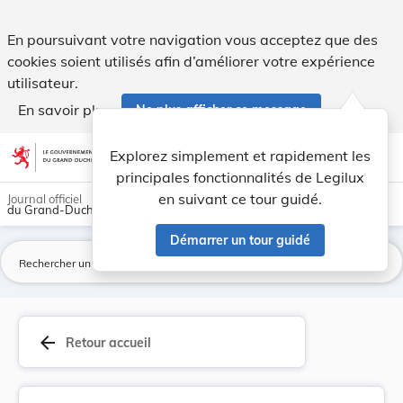
Règlement grand-ducal du 22 avril 1996 portant ... - Legilu
En poursuivant votre navigation vous acceptez que des
cookies soient utilisés afin d’améliorer votre expérience
utilisateur.
En savoir plus
Ne plus afficher ce message
Aller au contenu
help
light_mode
dark_mode
account_circle
Explorez simplement et rapidement les
Aide
principales fonctionnalités de Legilux
en suivant ce tour guidé.
Journal officiel
du Grand-Duché de Luxembourg
Démarrer un tour guidé
La
arrow_back
Retour accueil