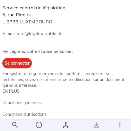
Service central de législation
5, rue Plaetis
L-2338 LUXEMBOURG
info@legilux.public.lu
E-mail
My LegiBox
, votre espace personnel.
Se connecter
Enregistrer et organiser vos actes préférés, enregistrer vos
recherches, soyez alerté en cas de modification sur un document
qui vous intéresse.
EN PLUS
Conditions générales
Conditions d’utilisations
search
info
device_hub
save_alt
more_vert
Accessibilité