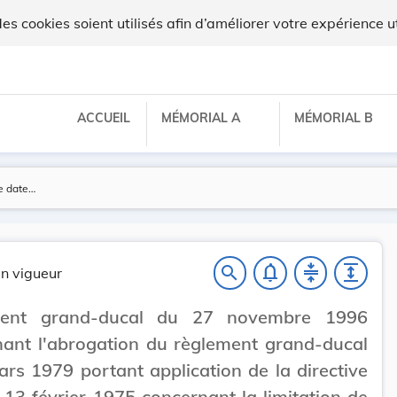
ilux
 cookies soient utilisés afin d’améliorer votre expérience ut
ACCUEIL
MÉMORIAL A
MÉMORIAL B
notifications_none
compress
expand
search
n vigueur
ment grand-ducal du 27 novembre 1996
ant l'abrogation du règlement grand-ducal
rs 1979 portant application de la directive
13 février 1975 concernant la limitation de