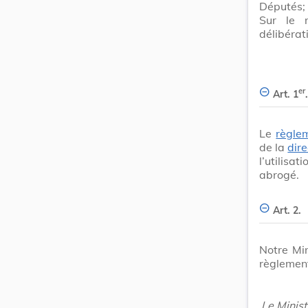
Députés;
Sur le 
délibérat
er
Art. 1
.
Le
règle
de la
dir
l’utilisa
abrogé.
Art. 2.
Notre Min
règlement
Le Minist