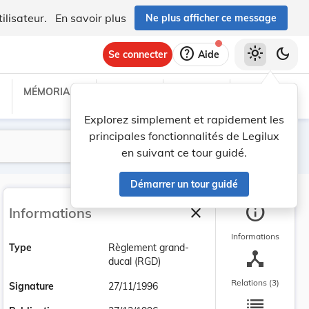
ilisateur.
En savoir plus
Ne plus afficher ce message
help
light_mode
dark_mode
Se connecter
Aide
MÉMORIAL C
TRAITÉS
PROJETS
TEXTES UE
Explorez simplement et rapidement les
principales fonctionnalités de Legilux
Lancer la recherche
Filtres
en suivant ce tour guidé.
Démarrer un tour guidé
info
close
Informations
Fermer la barre latéra
Informations
Type
Règlement grand-
device_hub
ducal (RGD)
Relations (3)
Signature
27/11/1996
list