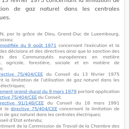
isation de gaz naturel dans les centrales
ques.
N, par la grâce de Dieu, Grand-Duc de Luxembourg,
assau;
i modifiée du 9 août 1971
concernant l’exécution et la
des décisions et des directives ainsi que la sanction des
nts des Communautés européennes en matière
e, agricole, forestière, sociale et en matière de
s;
irective 75/404/CEE
du Conseil du 13 février 1975
t la limitation de l’utilisation de gaz naturel dans les
 électriques;
lement grand-ducal du 9 mars 1979
portant application
ective 75/404/CEE
du Conseil;
irective 91/148/CEE
du Conseil du 18 mars 1991
nt la
directive 75/404/CEE
concernant la limitation de
ion de gaz naturel dans les centrales électriques;
seil d’Etat entendu;
ntiment de la Commission de Travail de la Chambre des