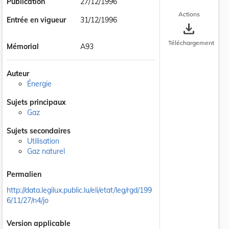
Publication
27/12/1996
Actions
Entrée en vigueur
31/12/1996
save_alt
Téléchargement
Mémorial
A93
Auteur
Énergie
Sujets principaux
Gaz
Sujets secondaires
Utilisation
Gaz naturel
Permalien
http://data.legilux.public.lu/eli/etat/leg/rgd/199
6/11/27/n4/jo
Version applicable