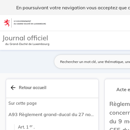
Règlement grand-ducal du 27 novembre 1996 conce... - Leg
En poursuivant votre navigation vous acceptez que des
Aller au contenu
Journal officiel
du Grand-Duché de Luxembourg
arrow_back
Retour accueil
Acte e
Règle
Sur cette page
concern
A93 Règlement grand-ducal du 27 novembre 1996 concernant l'abrogation du règlement grand-ducal du 9 mars 1979 portant application de la directive CEE du 13 février 1975 concernant la limitation de l'utilisation de gaz naturel dans les centrales électriques.
du 9 ma
er
Art. 1 
 .
CEE du 