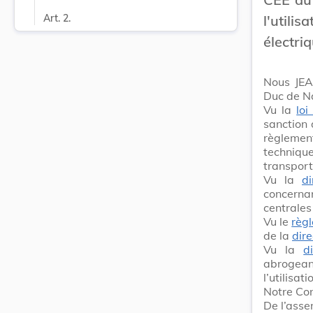
l'util
Art. 2.
électri
Nous JEA
Duc de N
Vu la
lo
sanction 
règleme
techniqu
transport
Vu la
d
concernan
centrales
Vu le
règ
de la
dir
Vu la
d
abrogea
l’utilisat
Notre Con
De l’asse