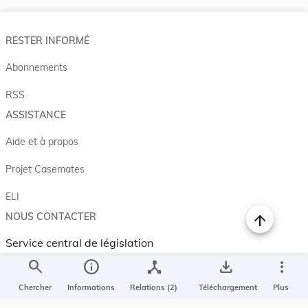
RESTER INFORMÉ
Abonnements
RSS
ASSISTANCE
Aide et à propos
Projet Casemates
ELI
NOUS CONTACTER
Service central de législation
5, rue Plaetis
search
info
device_hub
save_alt
more_vert
L-2338 LUXEMBOURG
Chercher
Informations
Relations (2)
Téléchargement
Plus
info@legilux.public.lu
E-mail