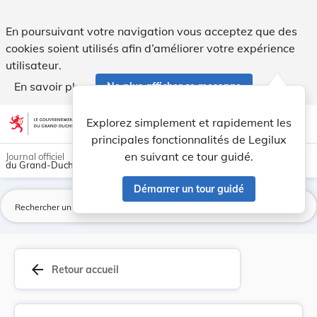
Règlement grand-ducal du 19 décembre 1996 déter... - Leg
En poursuivant votre navigation vous acceptez que des
cookies soient utilisés afin d’améliorer votre expérience
utilisateur.
En savoir plus
Ne plus afficher ce message
Aller au contenu
help
light_mode
dark_mode
account_circle
Explorez simplement et rapidement les
Aide
principales fonctionnalités de Legilux
en suivant ce tour guidé.
Journal officiel
du Grand-Duché de Luxembourg
Démarrer un tour guidé
La
arrow_back
Retour accueil