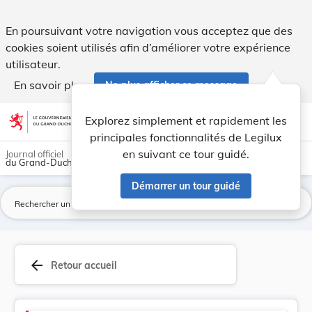
Version consolidée applicable au 01/01/2021 : R... - Legilux
En poursuivant votre navigation vous acceptez que des
cookies soient utilisés afin d’améliorer votre expérience
utilisateur.
En savoir plus
Ne plus afficher ce message
Aller au contenu
help
light_mode
dark_mode
account_circle
Explorez simplement et rapidement les
Aide
principales fonctionnalités de Legilux
en suivant ce tour guidé.
Journal officiel
du Grand-Duché de Luxembourg
Démarrer un tour guidé
La
arrow_back
Retour accueil