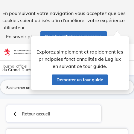
Règlement grand-ducal du 21 février 2000 déterm... - Legil
En poursuivant votre navigation vous acceptez que des
cookies soient utilisés afin d’améliorer votre expérience
utilisateur.
En savoir plus
Ne plus afficher ce message
Aller au contenu
help
light_mode
dark_mode
account_circle
Explorez simplement et rapidement les
Aide
principales fonctionnalités de Legilux
en suivant ce tour guidé.
Journal officiel
du Grand-Duché de Luxembourg
Démarrer un tour guidé
La
arrow_back
Retour accueil