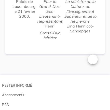
Palais de
Pour le
La Ministre de la
Luxembourg,
Grand-Duc:
Culture, de
le 21 février
Son
l'Enseignement
2000.
Lieutenant-
Supérieur et de la
Représentant
Recherche,
Henri
Erna Hennicot-
Schoepges
Grand-Duc
héritier
Changer la t
RESTER INFORMÉ
Abonnements
RSS