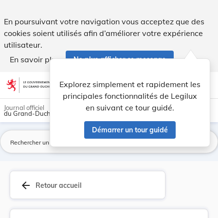
Règlement grand-ducal du 10 mars 2001 fixant le... - Legilu
En poursuivant votre navigation vous acceptez que des
cookies soient utilisés afin d’améliorer votre expérience
utilisateur.
En savoir plus
Ne plus afficher ce message
Aller au contenu
help
light_mode
dark_mode
account_circle
Explorez simplement et rapidement les
Aide
principales fonctionnalités de Legilux
en suivant ce tour guidé.
Journal officiel
du Grand-Duché de Luxembourg
Démarrer un tour guidé
La
arrow_back
Retour accueil