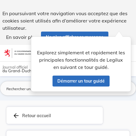
Règlement grand-ducal du 3 octobre 2001 portant... - Legil
En poursuivant votre navigation vous acceptez que des
cookies soient utilisés afin d’améliorer votre expérience
utilisateur.
En savoir plus
Ne plus afficher ce message
Aller au contenu
help
light_mode
dark_mode
account_circle
Explorez simplement et rapidement les
Aide
principales fonctionnalités de Legilux
en suivant ce tour guidé.
Journal officiel
du Grand-Duché de Luxembourg
Démarrer un tour guidé
La
arrow_back
Retour accueil