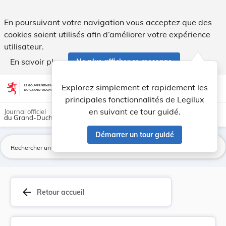
Règlement grand-ducal du 20 décembre 2001 déter... - Leg
En poursuivant votre navigation vous acceptez que des
cookies soient utilisés afin d’améliorer votre expérience
utilisateur.
En savoir plus
Ne plus afficher ce message
Aller au contenu
help
light_mode
dark_mode
account_circle
Explorez simplement et rapidement les
Aide
principales fonctionnalités de Legilux
en suivant ce tour guidé.
Journal officiel
du Grand-Duché de Luxembourg
Démarrer un tour guidé
La
arrow_back
Retour accueil