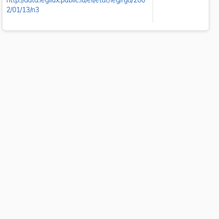
http://data.legilux.public.lu/eli/etat/leg/rgd/200
2/01/13/n3