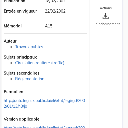
Publication
18/02/2002
Actions
Entrée en vigueur
22/02/2002
save_alt
Téléchargement
Mémorial
A15
Auteur
Travaux publics
Sujets principaux
Circulation routière (traffic)
Sujets secondaires
Réglementation
Permalien
http://data.legilux.public.lu/eli/etat/leg/rgd/200
2/01/13/n3/jo
Version applicable