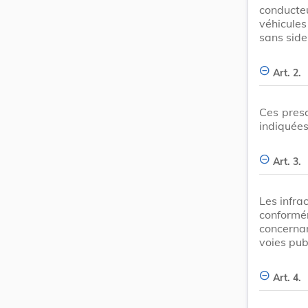
conduct
véhicule
sans side
Art. 2.
Ces presc
indiquées
Art. 3.
Les infra
conformém
concerna
voies pub
Art. 4.