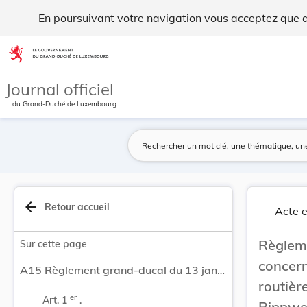
Règlement grand-ducal du 13 janvier 2002 concer... - Legil
En poursuivant votre navigation vous acceptez que des
Aller au contenu
Journal officiel
du Grand-Duché de Luxembourg
arrow_back
Retour accueil
Acte e
Règle
Sur cette page
concern
A15 Règlement grand-ducal du 13 janvier 2002 concernant la réglementation et la signalisation routières sur la route N12 entre Saeul et Rippweiler-Barrière.
routi
er
Art. 1 
 .
Rippwei