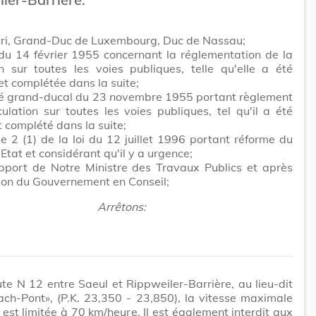
ri, Grand-Duc de Luxembourg, Duc de Nassau;
 du 14 février 1955 concernant la réglementation de la
on sur toutes les voies publiques, telle qu'elle a été
et complétée dans la suite;
êté grand-ducal du 23 novembre 1955 portant règlement
culation sur toutes les voies publiques, tel qu'il a été
t complété dans la suite;
cle 2 (1) de la loi du 12 juillet 1996 portant réforme du
'Etat et considérant qu'il y a urgence;
apport de Notre Ministre des Travaux Publics et après
ion du Gouvernement en Conseil;
Arrêtons:
ute N 12 entre Saeul et Rippweiler-Barrière, au lieu-dit
ch-Pont», (P.K. 23,350 - 23,850), la vitesse maximale
 est limitée à 70 km/heure. Il est également interdit aux