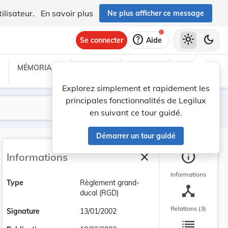
ilisateur.
En savoir plus
Ne plus afficher ce message
help
light_mode
dark_mode
Se connecter
Aide
MÉMORIAL C
TRAITÉS
PROJETS
TEXTES UE
Explorez simplement et rapidement les
principales fonctionnalités de Legilux
Lancer la recherche
Filtres
en suivant ce tour guidé.
Démarrer un tour guidé
info
close
Informations
Fermer la barre latéra
Informations
Type
Règlement grand-
device_hub
ducal (RGD)
Relations (3)
Signature
13/01/2002
list