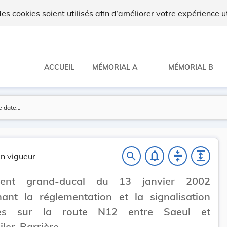
ux
 cookies soient utilisés afin d’améliorer votre expérience ut
ACCUEIL
MÉMORIAL A
MÉMORIAL B
notifications_none
compress
expand
search
n vigueur
ment grand-ducal du 13 janvier 2002
ant la réglementation et la signalisation
ères sur la route N12 entre Saeul et
ler-Barrière.