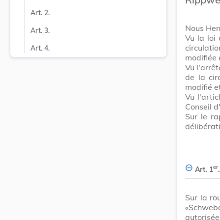
Art. 2.
Nous Hen
Art. 3.
Vu la loi
circulati
Art. 4.
modifiée 
Vu l'arr
de la cir
modifié e
Vu l'arti
Conseil d
Sur le r
délibérat
er
Art. 1
.
Sur la ro
«Schweba
autorisée