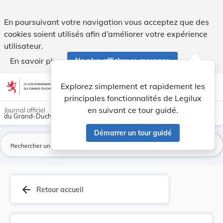
Règlement grand-ducal du 21 janvier 2002 relati... - Legilux
En poursuivant votre navigation vous acceptez que des
cookies soient utilisés afin d’améliorer votre expérience
utilisateur.
En savoir plus
Ne plus afficher ce message
Aller au contenu
help
light_mode
dark_mode
account_circle
Explorez simplement et rapidement les
Aide
principales fonctionnalités de Legilux
en suivant ce tour guidé.
Journal officiel
du Grand-Duché de Luxembourg
Démarrer un tour guidé
La
arrow_back
Retour accueil