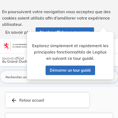
Règlement grand-ducal du 31 mai 2002 fixant pou... - Legil
En poursuivant votre navigation vous acceptez que des
cookies soient utilisés afin d’améliorer votre expérience
utilisateur.
En savoir plus
Ne plus afficher ce message
Aller au contenu
help
light_mode
dark_mode
account_circle
Explorez simplement et rapidement les
Aide
principales fonctionnalités de Legilux
en suivant ce tour guidé.
Journal officiel
du Grand-Duché de Luxembourg
Démarrer un tour guidé
La
arrow_back
Retour accueil