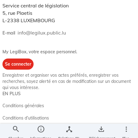
Service central de législation
5, rue Plaetis
L-2338 LUXEMBOURG
info@legilux.public.lu
E-mail
My LegiBox
, votre espace personnel.
Se connecter
Enregistrer et organiser vos actes préférés, enregistrer vos
recherches, soyez alerté en cas de modification sur un document
qui vous intéresse.
EN PLUS
Conditions générales
Conditions d’utilisations
search
info
device_hub
save_alt
more_vert
Accessibilité