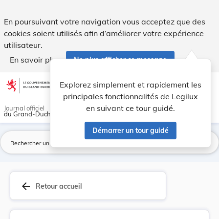
Règlement grand-ducal du 2 août 2002 concernant... - Legi
En poursuivant votre navigation vous acceptez que des
cookies soient utilisés afin d’améliorer votre expérience
utilisateur.
En savoir plus
Ne plus afficher ce message
Aller au contenu
help
light_mode
dark_mode
account_circle
Explorez simplement et rapidement les
Aide
principales fonctionnalités de Legilux
en suivant ce tour guidé.
Journal officiel
du Grand-Duché de Luxembourg
Démarrer un tour guidé
La
arrow_back
Retour accueil