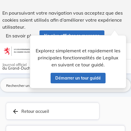
Règlement grand-ducal du 11 février 2003 portan... - Legil
En poursuivant votre navigation vous acceptez que des
cookies soient utilisés afin d’améliorer votre expérience
utilisateur.
En savoir plus
Ne plus afficher ce message
Aller au contenu
help
light_mode
dark_mode
account_circle
Explorez simplement et rapidement les
Aide
principales fonctionnalités de Legilux
en suivant ce tour guidé.
Journal officiel
du Grand-Duché de Luxembourg
Démarrer un tour guidé
La
arrow_back
Retour accueil