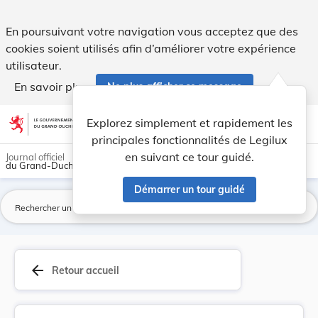
Règlement grand-ducal du 11 août 2003 soumettan... - Legi
En poursuivant votre navigation vous acceptez que des
cookies soient utilisés afin d’améliorer votre expérience
utilisateur.
En savoir plus
Ne plus afficher ce message
Aller au contenu
help
light_mode
dark_mode
account_circle
Explorez simplement et rapidement les
Aide
principales fonctionnalités de Legilux
en suivant ce tour guidé.
Journal officiel
du Grand-Duché de Luxembourg
Démarrer un tour guidé
La
arrow_back
Retour accueil