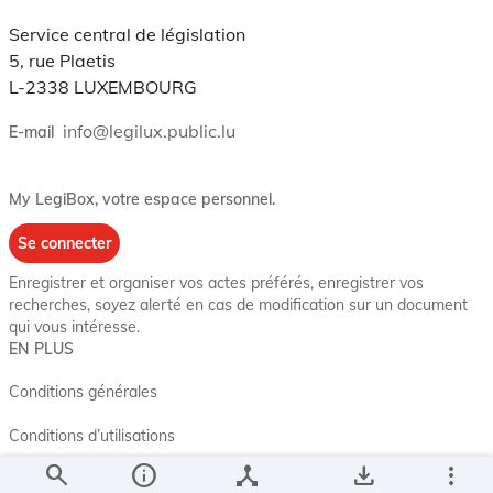
Service central de législation
5, rue Plaetis
L-2338 LUXEMBOURG
info@legilux.public.lu
E-mail
My LegiBox
, votre espace personnel.
Se connecter
Enregistrer et organiser vos actes préférés, enregistrer vos
recherches, soyez alerté en cas de modification sur un document
qui vous intéresse.
EN PLUS
Conditions générales
Conditions d’utilisations
search
info
device_hub
save_alt
more_vert
Accessibilité