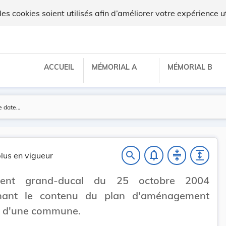
ux
 cookies soient utilisés afin d’améliorer votre expérience ut
ACCUEIL
MÉMORIAL A
MÉMORIAL B
notifications_none
compress
expand
search
lus en vigueur
ment grand-ducal du 25 octobre 2004
nant le contenu du plan d'aménagement
l d'une commune.