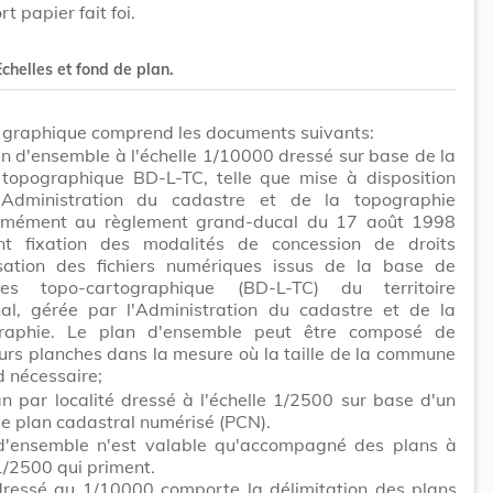
t papier fait foi.
Echelles et fond de plan.
e graphique comprend les documents suivants:
n d'ensemble à l'échelle 1/10000 dressé sur base de la
 topographique BD-L-TC, telle que mise à disposition
'Administration du cadastre et de la topographie
rmément au règlement grand-ducal du 17 août 1998
nt fixation des modalités de concession de droits
lisation des fichiers numériques issus de la base de
es topo-cartographique (BD-L-TC) du territoire
nal, gérée par l'Administration du cadastre et de la
raphie. Le plan d'ensemble peut être composé de
urs planches dans la mesure où la taille de la commune
d nécessaire;
n par localité dressé à l'échelle 1/2500 sur base d'un
de plan cadastral numérisé (PCN).
d'ensemble n'est valable qu'accompagné des plans à
 1/2500 qui priment.
dressé au 1/10000 comporte la délimitation des plans