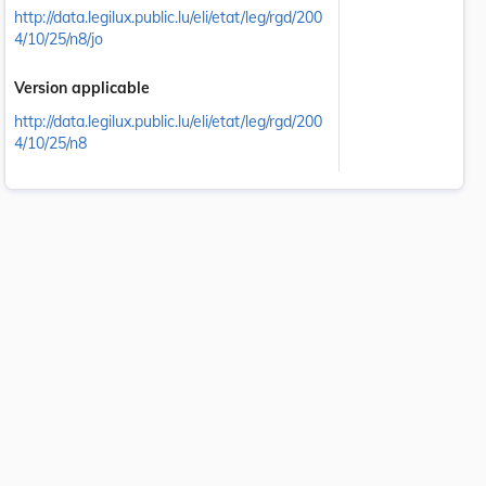
http://data.legilux.public.lu/eli/etat/leg/rgd/200
4/10/25/n8/jo
Version applicable
http://data.legilux.public.lu/eli/etat/leg/rgd/200
4/10/25/n8