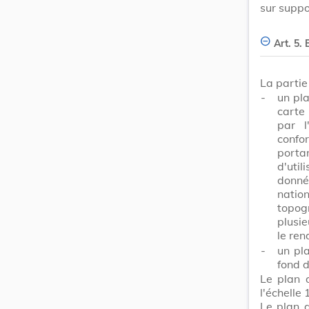
sur suppor
Art. 5. 
La parti
-
un pla
carte
par l
confo
porta
d'uti
donné
natio
topog
plusie
le ren
-
un pla
fond 
Le plan 
l'échelle
Le plan 