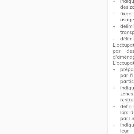
-
indiq
des zo
-
fixan
usages
-
délim
transp
-
délimi
L'occupat
par des
d'aménage
L'occupat
-
prépa
par l
partic
-
indiq
zones
restru
-
défini
lors 
par l'
-
indiqu
leur 