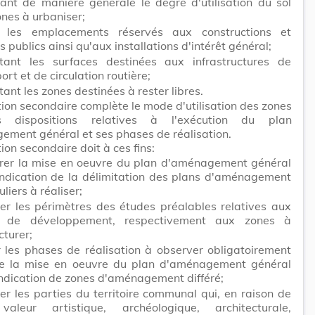
uant de manière générale le degré d'utilisation du sol
nes à urbaniser;
t les emplacements réservés aux constructions et
 publics ainsi qu'aux installations d'intérêt général;
itant les surfaces destinées aux infrastructures de
ort et de circulation routière;
tant les zones destinées à rester libres.
ion secondaire complète le mode d'utilisation des zones
 dispositions relatives à l'exécution du plan
ment général et ses phases de réalisation.
ion secondaire doit à ces fins:
rer la mise en oeuvre du plan d'aménagement général
'indication de la délimitation des plans d'aménagement
uliers à réaliser;
uer les périmètres des études préalables relatives aux
 de développement, respectivement aux zones à
cturer;
r les phases de réalisation à observer obligatoirement
de la mise en oeuvre du plan d'aménagement général
indication de zones d'aménagement différé;
er les parties du territoire communal qui, en raison de
valeur artistique, archéologique, architecturale,