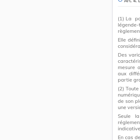
Art. 4.
(1)
La pa
légende-t
règlemen
Elle défi
considéra
Des varia
caractér
mesure o
aux diffé
partie gr
(2)
Tout
numérique
de son pl
une versi
Seule l
réglemen
indicative
En cas de