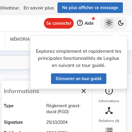
ilisateur.
En savoir plus
Ne plus afficher ce message
help
light_mode
dark_mode
Se connecter
Aide
MÉMORIAL C
TRAITÉS
PROJETS
TEXTES UE
Explorez simplement et rapidement les
principales fonctionnalités de Legilux
Lancer la recherche
Filtres
en suivant ce tour guidé.
Démarrer un tour guidé
info
close
Informations
Fermer la barre latéra
Informations
Type
Règlement grand-
device_hub
ducal (RGD)
Relations (9)
Signature
25/10/2004
list