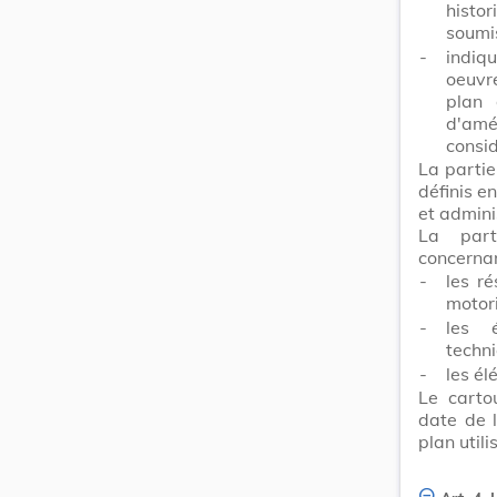
histo
soumis
-
indiq
oeuvre
plan 
d'am
consid
La parti
définis e
et admini
La part
concerna
-
les r
motor
-
les é
techn
-
les é
Le carto
date de l
plan utili