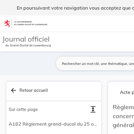
Règlement grand-ducal du 25 octobre 2004 concer... - Legil
En poursuivant votre navigation vous acceptez que des
Aller au contenu
Journal officiel
du Grand-Duché de Luxembourg
arrow_back
Retour accueil
Acte p
Règle
expand
Sur cette page
concer
A182 Règlement grand-ducal du 25 octobre 2004 concernant le contenu du plan d'aménagement général d'une commune.
généra