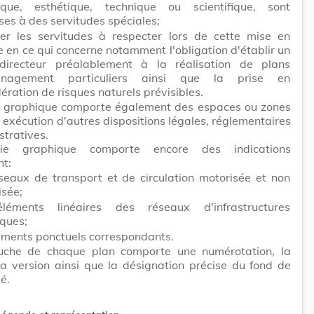
rique, esthétique, technique ou scientifique, sont
es à des servitudes spéciales;
uer les servitudes à respecter lors de cette mise en
 en ce qui concerne notamment l'obligation d'établir un
directeur préalablement à la réalisation de plans
énagement particuliers ainsi que la prise en
ération de risques naturels prévisibles.
e graphique comporte également des espaces ou zones
n exécution d'autres dispositions légales, réglementaires
stratives.
ie graphique comporte encore des indications
nt:
éseaux de transport et de circulation motorisée et non
isée;
léments linéaires des réseaux d'infrastructures
iques;
léments ponctuels correspondants.
uche de chaque plan comporte une numérotation, la
a version ainsi que la désignation précise du fond de
sé.