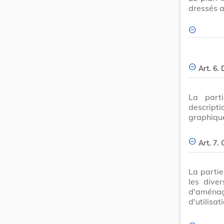
dressés 
Art. 6. 
La part
descripti
graphique
Art. 7.
La partie
les dive
d'aménag
d'utilisat