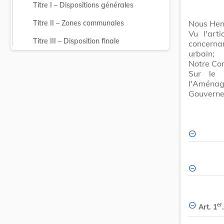
Titre I – Dispositions générales
Nous Hen
Titre II – Zones communales
Vu l'art
Titre III – Disposition finale
concern
urbain;
Notre Con
Sur le 
l'Aména
Gouverne
er
Art. 1
.